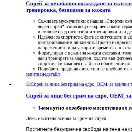
Спрей за незабавно охлаждане за възста
тренировка, безопасен за кожата
Съживете мускулите си с нашия „Спортен охла
леден спрей“ използва усъвършенствани термо
и ставите след интензивни тренировки или де
Идеален за спортисти, фитнес ентусиасти и ак
възстановяване в движение. Просто напръскай
напрежението и да ускорите времето за възста
Формулиран с нежни за кожата съставки, този
дали тренирате за маратон, ходите във фитнес
спортния си комплект за бързо облекчение по 
Подобрете представянето си и се преборете с 
запитване
детайл
Спрей за лице без грим на едро, OEM, з
1-минутно незабавно изсветляване 
Лека, наситена основа за грим на спрей
Постигнете безупречна свобода на тена на к