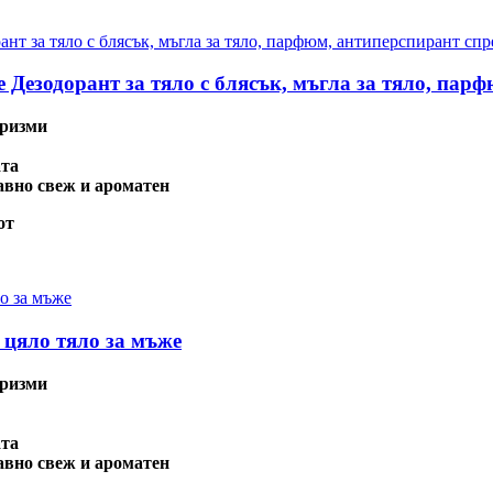
езодорант за тяло с блясък, мъгла за тяло, парф
иризми
ата
авно свеж и ароматен
от
 цяло тяло за мъже
иризми
ата
авно свеж и ароматен