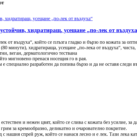
от
тойчив, хидратиращ, усещане „по-лек от въздух
к от въздуха“, който се плъзга гладко и бързо по кожата за опт
80 минути), хидратираща, усещане „по-лека от въздуха“, чиста, 
тни, веган, дерматологично тествана
ойто мигновено пренася носещия го в рая.
 специално разработен да попива бързо и да не оставя следи въ
тествен и нежен цвят, който се слива с кожата без усилие, за д
г грим за кремообразно, деликатно и очарователно покритие.
нашия спрей руж, който се нанася лесно и е лек. Тази лека кат