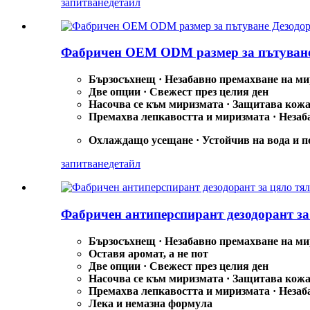
запитване
детайл
Фабричен OEM ODM размер за пътуване Д
Бързосъхнещ · Незабавно премахване на м
Две опции · Свежест през целия ден
Насочва се към миризмата · Защитава кож
Премахва лепкавостта и миризмата · Незаб
Охлаждащо усещане · Устойчив на вода и п
запитване
детайл
Фабричен антиперспирант дезодорант за
Бързосъхнещ · Незабавно премахване на м
Оставя аромат, а не пот
Две опции · Свежест през целия ден
Насочва се към миризмата · Защитава кож
Премахва лепкавостта и миризмата · Незаб
Лека и немазна формула