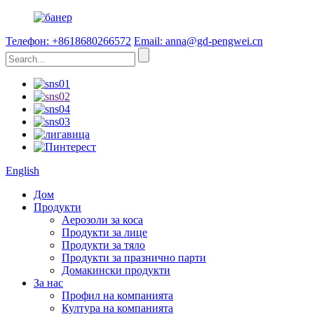
Телефон: +8618680266572
Email: anna@gd-pengwei.cn
English
Дом
Продукти
Аерозоли за коса
Продукти за лице
Продукти за тяло
Продукти за празнично парти
Домакински продукти
За нас
Профил на компанията
Култура на компанията