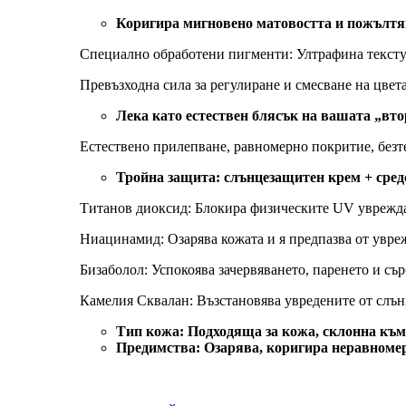
Коригира мигновено матовостта и пожълтяв
Специално обработени пигменти: Ултрафина текстур
Превъзходна сила за регулиране и смесване на цвета
Лека като естествен блясък на вашата „вт
Естествено прилепване, равномерно покритие, безт
Тройна защита: слънцезащитен крем + сред
Титанов диоксид: Блокира физическите UV увреждан
Ниацинамид: Озарява кожата и я предпазва от увре
Бизаболол: Успокоява зачервяването, паренето и сър
Камелия Сквалан: Възстановява увредените от слън
Тип кожа: Подходяща за кожа, склонна към 
Предимства: Озарява, коригира неравномер