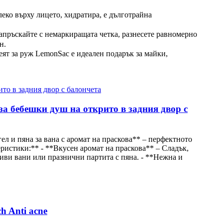
ко върху лицето, хидратира, е дълготрайна
апръскайте с немаркиращата четка, разнесете равномерно
н.
ят за руж LemonSac е идеален подарък за майки,
 за бебешки душ на открито в задния двор с
ел и пяна за вана с аромат на праскова** – перфектното
ристики:** - **Вкусен аромат на праскова** – Сладък,
риви вани или празнични партита с пяна. - **Нежна и
h Anti acne