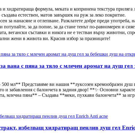
 хидратираща формула, меката и копринена текстура приляга ле
 създава естествен, матов завършек на руж за леко покритие.
н за нанасяне и отлепване. Разклатете добре преди употреба, н
 и потупайте, за да попие, за да стане тенът по-равномерен и сияе
, вегански съставки и никога не е тестван върху животни, спре
ални жени в живота ви. Красив избор за празниците!
а вана с пяна за тяло с млечен аромат на душ гел
 – 500 мл** Представяме ви нашия **луксозен кремообразен душ г
о и забавления с балончета в задния двор! **✨ Основни характе
ата, млечна пяна** – Създава **меки, пухкави балончета** за иг
стракт, избелващ хидратиращ пенлив душ гел Enric