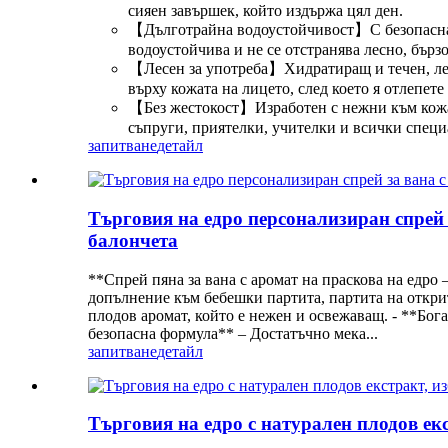
сияен завършек, който издържа цял ден.
【Дълготрайна водоустойчивост】С безопасна и
водоустойчива и не се отстранява лесно, бързо
【Лесен за употреба】Хидратиращ и течен, лесе
върху кожата на лицето, след което я отлепете
【Без жестокост】Изработен с нежни към кожата
съпруги, приятелки, учителки и всички специ
запитване
детайл
Търговия на едро персонализиран спрей з
балончета
**Спрей пяна за вана с аромат на праскова на едро
допълнение към бебешки партита, партита на открит
плодов аромат, който е нежен и освежаващ. - **Бог
безопасна формула** – Достатъчно мека...
запитване
детайл
Търговия на едро с натурален плодов ек