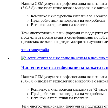
Нашата OEM услуга за професионална пяна за вана
(5.0-5.8) използват технология с микропяна с висо
Комплекс с хиалуронова киселина за 72-часов
Пре/пробиотици за подкрепа на микробиома
Вегански алтернативи на колагена
Тези многофункционални формули се поддържат от 
продукти се произвеждат в сертифицирани по ISO22
предоставяме малки партиди мостри за научноизсле
запитване
детайл
Частен етикет за избелване на кожата в 
Нашата OEM услуга за професионална пяна за вана
(5.0-5.8) използват технология с микропяна с висо
Комплекс с хиалуронова киселина за 72-часов
Пре/пробиотици за подкрепа на микробиома
Вегански алтернативи на колагена
Тези многофункционални формули се поддържат от 