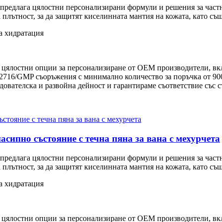
 предлага цялостни персонализирани формули и решения за част
ка плътност, за да защитят киселинната мантия на кожата, като 
а хидратация
цялостни опции за персонализиране от OEM производители, вкл
716/GMP съоръжения с минимално количество за поръчка от 900
дователска и развойна дейност и гарантираме съответствие със
насипно състояние с течна пяна за вана с мехурчета
 предлага цялостни персонализирани формули и решения за част
ка плътност, за да защитят киселинната мантия на кожата, като 
а хидратация
цялостни опции за персонализиране от OEM производители, вкл