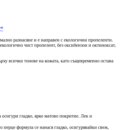
а“
имално разнасяне и е направен с екологични пропеленти.
екологично чист пропелент, без оксибензон и октиноксат,
рху всички тонове на кожата, като същевременно остава
а осигури гладко, ярко матово покритие. Лек и
о перце формула се нанася гладко, осигурявайки свеж,