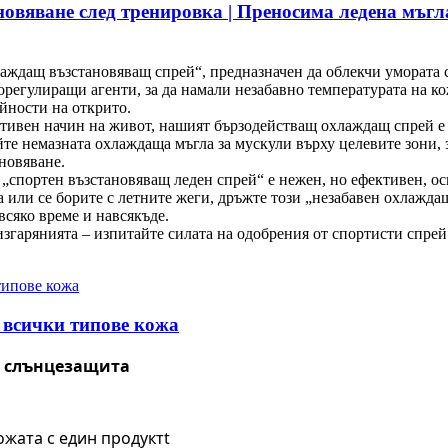
новяване след тренировка | Преносима ледена мъгла
ждащ възстановяващ спрей“, предназначен да облекчи умората с
регулиращи агенти, за да намали незабавно температурата на ко
йности на открито.
тивен начин на живот, нашият бързодействащ охлаждащ спрей е с 
те немазната охлаждаща мъгла за мускули върху целевите зони, з
новяване.
 „спортен възстановяващ леден спрей“ е нежен, но ефективен, о
а или се борите с летните жеги, дръжте този „незабавен охлажда
всяко време и навсякъде.
изгарянията – изпитайте силата на одобрения от спортисти спрей
а всички типове кожа
и слънцезащита
ожата с един продукт
t