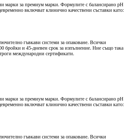
ни марки за премиум марки. Формулите с балансирано pH
същевременно включват клинично качествени съставки като:
ючително гъвкави системи за опаковане. Всички
0 бройки и 45-дневен срок за изпълнение. Ние също така
 строги международни сертификати.
ни марки за премиум марки. Формулите с балансирано pH
същевременно включват клинично качествени съставки като:
ючително гъвкави системи за опаковане. Всички