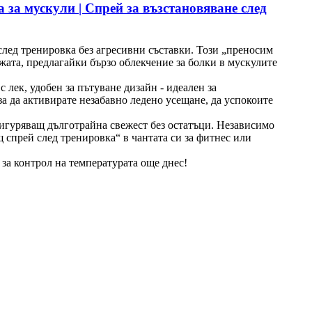
 за мускули | Спрей за възстановяване след
лед тренировка без агресивни съставки. Този „преносим
жата, предлагайки бързо облекчение за болки в мускулите
лек, удобен за пътуване дизайн - идеален за
а да активирате незабавно ледено усещане, да успокоите
сигуряващ дълготрайна свежест без остатъци. Независимо
щ спрей след тренировка“ в чантата си за фитнес или
 за контрол на температурата още днес!