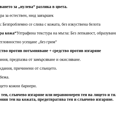
ането за „нулева“ разлика в цвета.
а за естествен, нюд завършек
: Безпроблемно се слива с кожата, без изкуствена белота
ора кожа“
Ултрафина текстура на мъгла: Без лепкавост, образуван
егловностно усещане „без грим“
ство против потъмняване + средство против изгаряне
ия, предпазва от замърсяване и окисляване.
ждания, причинени от слънцето.
бежа.
цето кожни бариери.
тен, слънчево изгаряне или неравномерен тен на лицето и тя
ния тен на кожата, предотвратява тен и слънчево изгаряне.