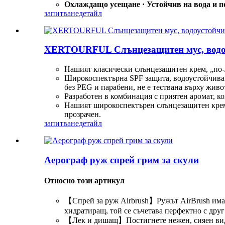
Охлаждащо усещане · Устойчив на вода и п
запитване
детайл
XERTOURFUL Слънцезащитен мус, водоус
Нашият класически слънцезащитен крем, „по-ле
Широкоспектърна SPF защита, водоустойчива (
без PEG и парабени, не е тествана върху живо
Разработен в комбинация с приятен аромат, к
Нашият широкоспектърен слънцезащитен крем е
прозрачен.
запитване
детайл
Аерограф руж спрей грим за скули
Относно този артикул
【Спрей за руж Airbrush】Ружът AirBrush има ес
хидратиращ, той се съчетава перфектно с дру
【Лек и дишащ】Постигнете нежен, сияен вид с 