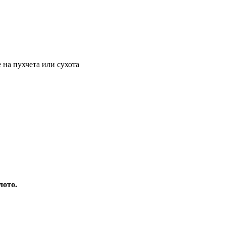
е на пухчета или сухота
лото.