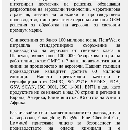
интегриран доставчик на решения, обхващащи
разработване на аерозолни технологии, маркетингова
стратегия, дизайн на опаковки и производствено
производство, ние предлагаме персонализирани OEM
решения за обработка на аерозоли за световни
премиум марки.
С инвестиция от близо 100 милиона юана, Пенг
W
ei е
изградила стандартизирано съоръжение за
производство на аерозоли от световна класа в
Шаогуан, включващо 100 000 безпрахова стерилна
работилница клас GMPC и 7 напълно автоматизирани
линии за производство на аерозоли. Нашият годишен
производствен капацитет достига 60 милиона
единици. Нашето превъзходно качество е
сертифицирано от GMPC, ISO 22716, SEDEX, FDA,
GSV, SCAN, ISO 9001, ISO 14001, EN71 и др., като
продуктите ни се изнасят в над 70 страни и региони в
Европа, Америка, Близкия изток, Югоизточна Азия и
Африка.
Различавайки се от конвенционалните производители
на аерозоли, Guangdong Peng
W
ei Fine Chemical Co.,
L
ими
t
e
d притежава лиценз за безопасност на
производството на опасни химикали и е