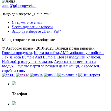
anna@gd-pengwei.cn
Защо да изберете „Пенг Уей“
Свържете се с нас
Често задавани въпроси
Защо да изберете „Пенг Уей“
Моля, изпратете ни съобщение
© Авторско право - 2010-2025: Всички права запазени.
Горещи продукти
,
Карта на сайта
,
AMP мобилни устройства
Лак за коса Bumble And Bumble
,
Цел за въздушен клаксон
,
Най-добър въздушен клаксон
,
Аерозол за освежител на
въздух
,
Глупаво парти за рожден ден с конци
,
Аерозолен
спрей за сняг
,
Телефон