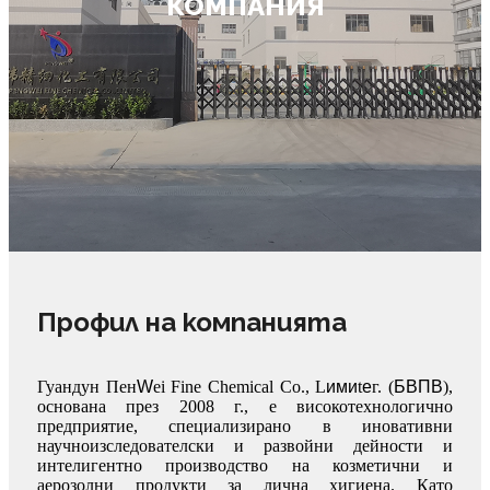
КОМПАНИЯ
Профил на компанията
Гуандун Пен
W
ei Fine Chemical Co., L
ими
t
e
г. (
БВПВ
),
основана през 2008 г., е високотехнологично
предприятие, специализирано в иновативни
научноизследователски и развойни дейности и
интелигентно производство на козметични и
аерозолни продукти за лична хигиена. Като