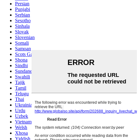
Persian
Punjabi
Serbian
Sesotho
Sinhala
Slovak
Slovenian
Somali
Samoan
Scots Gaelic
Shona
Sindhi
Sundanese
Swahili
Tajik
Tamil
Telugu
Thai
Ukrainian
Urdu
Uzbek
Vietnamese
Welsh
Xhosa
Yiddish