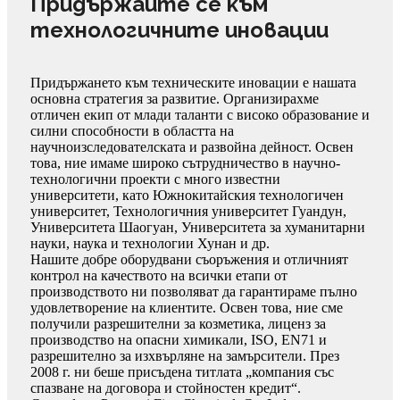
Придържайте се към
технологичните иновации
Придържането към техническите иновации е нашата
основна стратегия за развитие. Организирахме
отличен екип от млади таланти с високо образование и
силни способности в областта на
научноизследователската и развойна дейност. Освен
това, ние имаме широко сътрудничество в научно-
технологични проекти с много известни
университети, като Южнокитайския технологичен
университет, Технологичния университет Гуандун,
Университета Шаогуан, Университета за хуманитарни
науки, наука и технологии Хунан и др.
Нашите добре оборудвани съоръжения и отличният
контрол на качеството на всички етапи от
производството ни позволяват да гарантираме пълно
удовлетворение на клиентите. Освен това, ние сме
получили разрешителни за козметика, лиценз за
производство на опасни химикали, ISO, EN71 и
разрешително за изхвърляне на замърсители. През
2008 г. ни беше присъдена титлата „компания със
спазване на договора и стойностен кредит“.