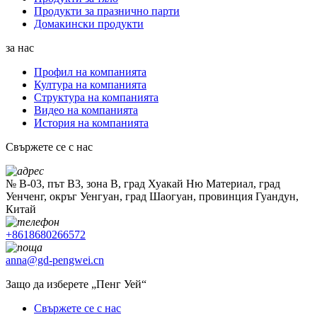
Продукти за празнично парти
Домакински продукти
за нас
Профил на компанията
Култура на компанията
Структура на компанията
Видео на компанията
История на компанията
Свържете се с нас
№ B-03, път B3, зона B, град Хуакай Ню Материал, град
Уенченг, окръг Уенгуан, град Шаогуан, провинция Гуандун,
Китай
+8618680266572
anna@gd-pengwei.cn
Защо да изберете „Пенг Уей“
Свържете се с нас