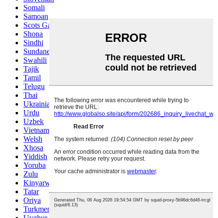
Somali
Samoan
Scots Gaelic
Shona
Sindhi
Sundanese
Swahili
Tajik
Tamil
Telugu
Thai
Ukrainian
Urdu
Uzbek
Vietnamese
Welsh
Xhosa
Yiddish
Yoruba
Zulu
Kinyarwanda
Tatar
Oriya
Turkmen
Uyghur