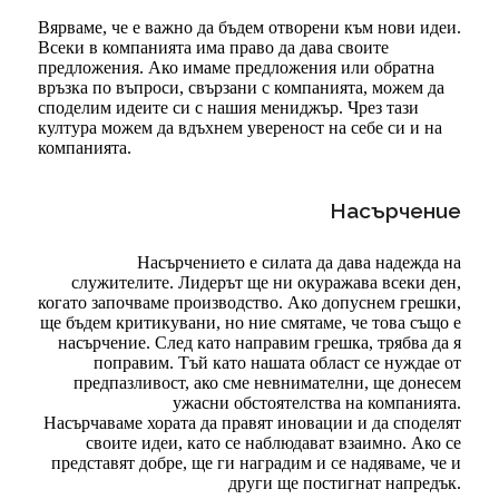
Вярваме, че е важно да бъдем отворени към нови идеи.
Всеки в компанията има право да дава своите
предложения. Ако имаме предложения или обратна
връзка по въпроси, свързани с компанията, можем да
споделим идеите си с нашия мениджър. Чрез тази
култура можем да вдъхнем увереност на себе си и на
компанията.
Насърчение
Насърчението е силата да дава надежда на
служителите. Лидерът ще ни окуражава всеки ден,
когато започваме производство. Ако допуснем грешки,
ще бъдем критикувани, но ние смятаме, че това също е
насърчение. След като направим грешка, трябва да я
поправим. Тъй като нашата област се нуждае от
предпазливост, ако сме невнимателни, ще донесем
ужасни обстоятелства на компанията.
Насърчаваме хората да правят иновации и да споделят
своите идеи, като се наблюдават взаимно. Ако се
представят добре, ще ги наградим и се надяваме, че и
други ще постигнат напредък.