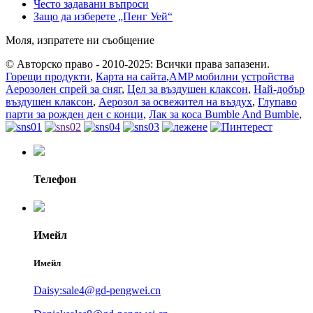
Често задавани въпроси
Защо да изберете „Пенг Уей“
Моля, изпратете ни съобщение
© Авторско право - 2010-2025: Всички права запазени.
Горещи продукти
,
Карта на сайта
,
AMP мобилни устройства
Аерозолен спрей за сняг
,
Цел за въздушен клаксон
,
Най-добър
въздушен клаксон
,
Аерозол за освежител на въздух
,
Глупаво
парти за рожден ден с конци
,
Лак за коса Bumble And Bumble
,
Телефон
Имейл
Имейл
Daisy:sale4@gd-pengwei.cn