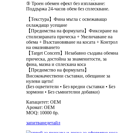
⑤ Троен обемен ефект без изплакване:
Поддържа 24-часов обем без сплескване.
【Текстура】Фина мъгла с освежаващо
охлаждащо усещане
【Предимства на формулата】Фиксиране на
стилизираната прическа + Увеличаване на
обема + Възстановяване на косата + Контрол
на омазняването
【Target Concern】Незабавно създава обемна
прическа, достойна за знаменитости, за
фина, мазна и сплескана коса
【Предимство на формулата】
Висококачествени съставки, обещание за
нулеви щети!
(Без оцветители • Без вредни съставки • Без
хормони • Без съмнителни добавки)
Капацитет: OEM
Аромат: OEM
MOQ: 10000 бр.
запитване
детайл