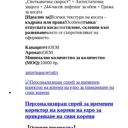
„Светкавична скорост“ + Антистатична
защита + 244-часов лифтинг за обем + Грижа
за косата
[Идеално за]
Всички текстури на косата –
къдрава или права!
Особено
тънка/
отпусната коса
или
стилове, склонни към
развяване
които се съпротивляват на
оформянето.
Капацитет:
OEM
Аромат:
OEM
Минимално количество за количество
(MOQ)
:10000 бр.
запитване
детайл
Персонализиран спрей за временен
коректор на корени на едро за
прикриване на сиви корени
【Основни предимства】