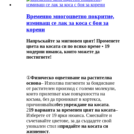
Временно многоцветно покритие,
измиващ се лак за коса с боя за
корени
Напръскайте за мигновен цвят! Променете
цвета на косата си по всяко време • 19
модерни нюанса, които можете да
постигнете!
①
Физическо оцветяване на растителна
основа
– Използва пигменти за боядисване
от растителен произход с големи молекули,
които прилепват към повърхността на
косъма, без да проникват в кортекса,
причинявайки
без увреждане на косата
.
2
19 варианта за временен цвят на косата
–
Изберете от 19 ярки нюанса. Смесвайте и
съчетавайте цветове, за да създадете свой
уникален стил и
придайте на косата си
жизненост
.