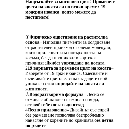
Напръскайте за мигновен цвят! Променете
цвета на косата си по всяко време • 19
модерни нюанса, които можете да
постигнете!
①
Физическо оцветяване на растителна
основа
– Използва пигменти за боядисване
от растителен произход с големи молекули,
които прилепват към повърхността на
косъма, без да проникват в кортекса,
причинявайки
без увреждане на косата
.
2
19 варианта за временен цвят на косата
–
Изберете от 19 ярки нюанса. Смесвайте и
съчетавайте цветове, за да създадете свой
уникален стил и
придайте на косата си
жизненост
.
③
Водоразтворима формула
– Лесно се
отмива с обикновен шампоан и вода,
оставяйки
без остатъци отзад
.
4
Лесно приложение
– Дизайнът със спрей
без размазване позволява безпроблемно
нанасяне от корените до краищата,
без петна
по ръцете
.