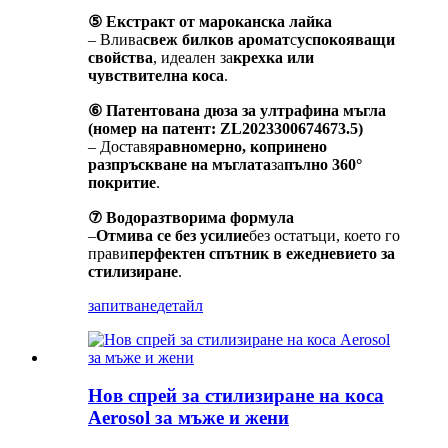
⑤ Екстракт от мароканска лайка
– Влива
свеж билков аромат
с
успокояващи
свойства
, идеален за
крехка или
чувствителна коса
.
⑥ Патентована дюза за ултрафина мъгла
(номер на патент: ZL2023300674673.5)
– Доставя
равномерно, копринено
разпръскване на мъглата
за
пълно 360°
покритие
.
⑦ Водоразтворима формула
–
Отмива се без усилие
без остатъци, което го
прави
перфектен спътник в ежедневието за
стилизиране
.
запитване
детайл
Нов спрей за стилизиране на коса
Aerosol за мъже и жени