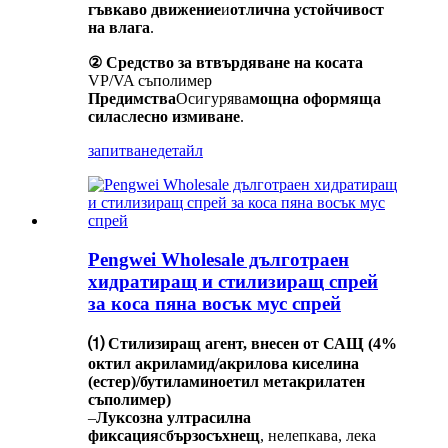
гъвкаво движение
и
отлична устойчивост
на влага
.
② Средство за втвърдяване на косата
VP/VA съполимер
Предимства
Осигурява
мощна оформяща
сила
с
лесно измиване
.
запитване
детайл
Pengwei Wholesale дълготраен
хидратиращ и стилизиращ спрей
за коса пяна восък мус спрей
⑴ Стилизиращ агент, внесен от САЩ (4%
октил акриламид/акрилова киселина
(естер)/бутиламиноетил метакрилатен
съполимер)
–
Луксозна ултрасилна
фиксация
с
бързосъхнещ
, нелепкава, лека