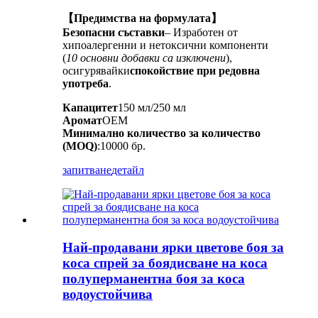
【Предимства на формулата】
Безопасни съставки
– Изработен от
хипоалергенни и нетоксични компоненти
(
10 основни добавки са изключени
),
осигурявайки
спокойствие при редовна
употреба
.
Капацитет
150 мл/250 мл
Аромат
OEM
Минимално количество за количество
(MOQ)
:10000 бр.
запитване
детайл
Най-продавани ярки цветове боя за
коса спрей за боядисване на коса
полуперманентна боя за коса
водоустойчива