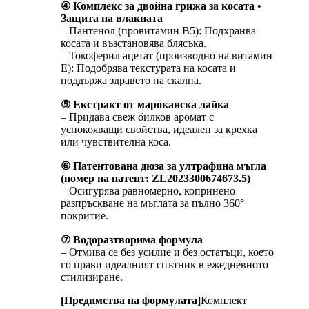
④ Комплекс за двойна грижа за косата •
Защита на влакната
– Пантенол (провитамин B5): Подхранва
косата и възстановява блясъка.
– Токоферил ацетат (производно на витамин
Е): Подобрява текстурата на косата и
поддържа здравето на скалпа.
⑤ Екстракт от мароканска лайка
– Придава свеж билков аромат с
успокояващи свойства, идеален за крехка
или чувствителна коса.
⑥ Патентована дюза за ултрафина мъгла
(номер на патент: ZL2023300674673.5)
– Осигурява равномерно, копринено
разпръскване на мъглата за пълно 360°
покритие.
⑦ Водоразтворима формула
– Отмива се без усилие и без остатъци, което
го прави идеалният спътник в ежедневното
стилизиране.
[Предимства на формулата]
Комплект