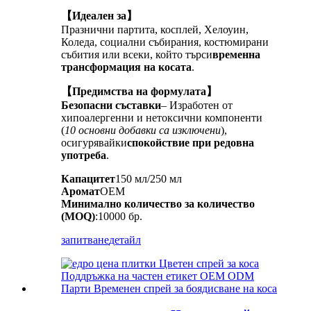
【Идеален за】
Празнични партита, косплей, Хелоуин,
Коледа, социални събирания, костюмирани
събития или всеки, който търси
временна
трансформация на косата
.
【Предимства на формулата】
Безопасни съставки
– Изработен от
хипоалергенни и нетоксични компоненти
(
10 основни добавки са изключени
),
осигурявайки
спокойствие при редовна
употреба
.
Капацитет
150 мл/250 мл
Аромат
OEM
Минимално количество за количество
(MOQ)
:10000 бр.
запитване
детайл