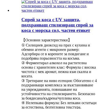
Спрей за коса с UV защита,
подхранващ стилизиращ спрей за
коса с морска сол, частен етикет
【Основни характеристики】
① Силициев диоксид на прах с кухина и
обемни агенти с микронен размер:
Адсорбира се в корените за повдигане и
подобрява порьозността на косъма.
② Ферментирал алкохол на растителна
основа с хранителен клас: Формула с висока
чистота с мек аромат, нежна към скалпа и
косата.
③ Третиране на ниво есенция: Обогатено с 4
подхранващи комплекса за възстановяване
на уврежданията, повишаване на
устойчивостта на стилизирането. Безопасно
за боядисана/къдрена/чуплива коса.
④ Нелепкава формула: Без лепкави остатъци
за естествена, безтегловна текстура.