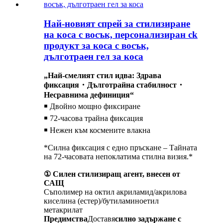
Най-новият спрей за стилизиране
на коса с восък, персонализиран ck
продукт за коса с восък,
дълготраен гел за коса
„Най-смелият стил идва: Здрава
фиксация・Дълготрайна стабилност・
Несравнима дефиниция“
￭ Двойно мощно фиксиране
￭ 72-часова трайна фиксация
￭ Нежен към космените влакна
*Силна фиксация с едно пръскане – Тайната
на 72-часовата непоклатима стилна визия.*
① Силен стилизиращ агент, внесен от
САЩ
Съполимер на октил акриламид/акрилова
киселина (естер)/бутиламиноетил
метакрилат
Предимства
Доставя
силно задържане с