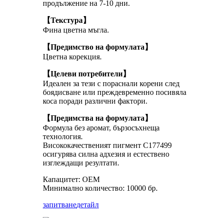
продължение на 7-10 дни.
【Текстура】
Фина цветна мъгла.
【Предимство на формулата】
Цветна корекция.
【Целеви потребители】
Идеален за тези с пораснали корени след
боядисване или преждевременно посивяла
коса поради различни фактори.
【Предимства на формулата】
Формула без аромат, бързосъхнеща
технология.
Висококачественият пигмент C177499
осигурява силна адхезия и естествено
изглеждащи резултати.
Капацитет: OEM
Минимално количество: 10000 бр.
запитване
детайл