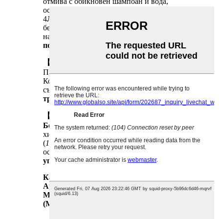
отмива с обикновен шампоан и вода,
оставяйки
без остатъци отзад
.
4
Лесно приложение
– Дизайнът със спрей
без размазване позволява безпроблемно
нанасяне от корените до краищата,
без петна
по ръцете
.
【Идеален за】
Празнични партита, косплей, Хелоуин,
Коледа, социални събирания, костюмирани
събития или всеки, който търси
временна
трансформация на косата
.
【Предимства на формулата】
Безопасни съставки
– Изработен от
хипоалергенни и нетоксични компоненти
(
10 основни добавки са изключени
),
осигурявайки
спокойствие при редовна
употреба
.
Капацитет
150 мл/250 мл
Аромат
OEM
Минимално количество за количество
(MOQ)
:10000 бр.