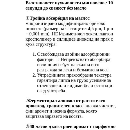
Възстановете пухкавостта мигновено · 10
секунди до свежест без масло
①
Тройна абсорбция на масло
с
микронизирано модифицирано оризово
нишесте (размер на частиците: 4,5 μm, 1 μm
= 0,001 mm), HDI/триметилол хексиллактон
кросполимер и силициев диоксид на прах с
куха структура:
Освобождава двойни адсорбционни
фактори → Непрекъснато абсорбира
излишния себум на скалпа и го
разгражда за лека и безмаслена коса.
Ултрафинната прахообразна текстура
гарантира липса на грубо усещане за
отлепване или видими бели остатъци
след употреба.
2
Ферментирал алкохол от растителен
произход, хранителен клас
с висока чистота,
фин аромат и нежна формула, която
защитава здравето на косата.
③
48-часов дълготраен аромат с парфюмно