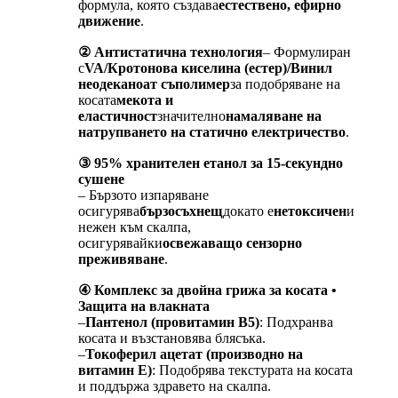
формула, която създава
естествено, ефирно
движение
.
② Антистатична технология
– Формулиран
с
VA/Кротонова киселина (естер)/Винил
неодеканоат съполимер
за подобряване на
косата
мекота и
еластичност
значително
намаляване на
натрупването на статично електричество
.
③ 95% хранителен етанол за 15-секундно
сушене
– Бързото изпаряване
осигурява
бързосъхнещ
докато е
нетоксичен
и
нежен към скалпа,
осигурявайки
освежаващо сензорно
преживяване
.
④ Комплекс за двойна грижа за косата •
Защита на влакната
–
Пантенол (провитамин B5)
: Подхранва
косата и възстановява блясъка.
–
Токоферил ацетат (производно на
витамин Е)
: Подобрява текстурата на косата
и поддържа здравето на скалпа.