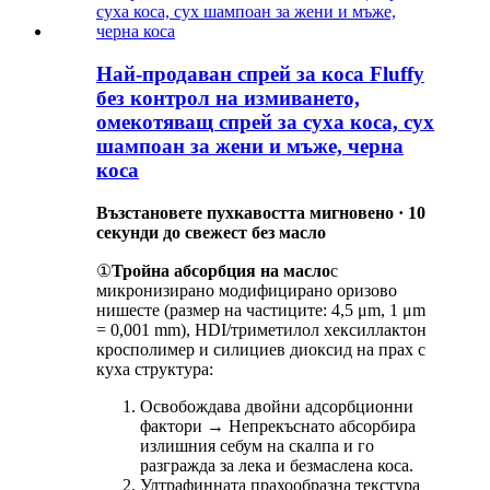
Най-продаван спрей за коса Fluffy
без контрол на измиването,
омекотяващ спрей за суха коса, сух
шампоан за жени и мъже, черна
коса
Възстановете пухкавостта мигновено · 10
секунди до свежест без масло
①
Тройна абсорбция на масло
с
микронизирано модифицирано оризово
нишесте (размер на частиците: 4,5 μm, 1 μm
= 0,001 mm), HDI/триметилол хексиллактон
кросполимер и силициев диоксид на прах с
куха структура:
Освобождава двойни адсорбционни
фактори → Непрекъснато абсорбира
излишния себум на скалпа и го
разгражда за лека и безмаслена коса.
Ултрафинната прахообразна текстура