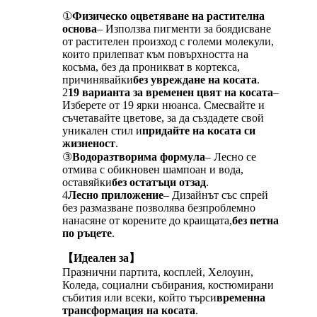
①
Физическо оцветяване на растителна
основа
– Използва пигменти за боядисване
от растителен произход с големи молекули,
които прилепват към повърхността на
косъма, без да проникват в кортекса,
причинявайки
без увреждане на косата
.
2
19 варианта за временен цвят на косата
–
Изберете от 19 ярки нюанса. Смесвайте и
съчетавайте цветове, за да създадете свой
уникален стил и
придайте на косата си
жизненост
.
③
Водоразтворима формула
– Лесно се
отмива с обикновен шампоан и вода,
оставяйки
без остатъци отзад
.
4
Лесно приложение
– Дизайнът със спрей
без размазване позволява безпроблемно
нанасяне от корените до краищата,
без петна
по ръцете
.
【Идеален за】
Празнични партита, косплей, Хелоуин,
Коледа, социални събирания, костюмирани
събития или всеки, който търси
временна
трансформация на косата
.