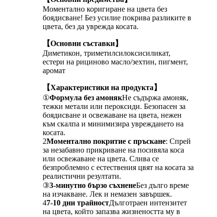
Моментално коригиране на цвета без
боядисване! Без усилие покрива разликите в
цвета, без да уврежда косата.
【Основни съставки】
Диметикон, триметилсилоксисиликат,
естери на рициново масло/зехтин, пигмент,
аромат
【Характеристики на продукта】
①
Формула без амоняк
Не съдържа амоняк,
тежки метали или пероксиди. Безопасен за
боядисване и освежаване на цвета, нежен
към скалпа и минимизира увреждането на
косата.
2
Моментално покритие с пръскане
: Спрей
за незабавно прикриване на посивяла коса
или освежаване на цвета. Слива се
безпроблемно с естествения цвят на косата за
реалистични резултати.
③
3-минутно бързо съхнене
Без дълго време
на изчакване. Лек и немазен завършек.
4
7-10 дни трайност
Дълготраен интензитет
на цвета, който запазва жизнеността му в