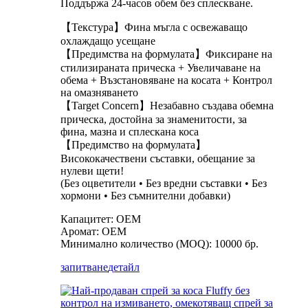
Поддържа 24-часов обем без сплескване.
【Текстура】Фина мъгла с освежаващо
охлаждащо усещане
【Предимства на формулата】Фиксиране на
стилизираната прическа + Увеличаване на
обема + Възстановяване на косата + Контрол
на омазняването
【Target Concern】Незабавно създава обемна
прическа, достойна за знаменитости, за
фина, мазна и сплескана коса
【Предимство на формулата】
Висококачествени съставки, обещание за
нулеви щети!
(Без оцветители • Без вредни съставки • Без
хормони • Без съмнителни добавки)
Капацитет: OEM
Аромат: OEM
Минимално количество (MOQ): 10000 бр.
запитване
детайл