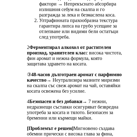
фактори → Непрекъснато абсорбира
излишния себум на скалпа и го
разгражда за лека и безмаслена коса.
Ултрафинната прахообразна текстура
гарантира липса на грубо усещане за
отлепване или видими бели остатъци
след употреба.
2
Ферментирал алкохол от растителен
произход, хранителен клас
с висока чистота,
фин аромат и нежна формула, която
защитава здравето на косата.
③
48-часов дълготраен аромат с парфюмно
качество
→ Неутрализира мазните миризми
на скалпа със свеж аромат на чай, оставяйки
косата освежена без усилие.
4
Безопасен и без добавки
→ 7 нежни,
недразнещи съставки осигуряват безвредна
употреба за косата и тялото. Безопасен за
бременни или кърмещи майки.
[Проблемът е решен]
Мигновено създава
обемни прически с висока глава за фина,