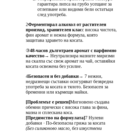
гарантира липса на грубо усещане за
отлепване или видими бели остатъци
след употреба.
2
Ферментирал алкохол от растителен
произход, хранителен клас
с висока чистота,
фин аромат и нежна формула, която
защитава здравето на косата.
③
48-часов дълготраен аромат с парфюмно
качество
→ Неутрализира мазните миризми
на скалпа със свеж аромат на чай, оставяйки
косата освежена без усилие.
4
Безопасен и без добавки
→ 7 нежни,
недразнещи съставки осигуряват безвредна
употреба за косата и тялото. Безопасен за
бременни или кърмещи майки.
[Проблемът е решен]
Мигновено създава
обемни прически с висока глава за фина,
мазна и сплескана коса.
[Предимство на формулата]
7 Нулеви
добавки · По-безопасна грижа за косата
(Без силиконово масло, без изкуствени