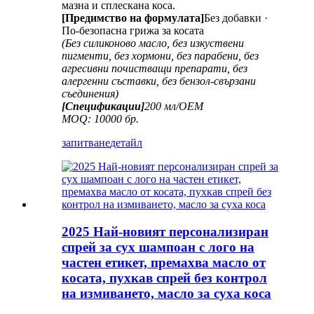
мазна и сплескана коса.
[Предимство на формулата]
Без добавки ·
По-безопасна грижа за косата
(Без силиконово масло, без изкуствени
пигменти, без хормони, без парабени, без
агресивни почистващи препарати, без
алергенни съставки, без бензол-свързани
съединения)
[Спецификации]
200 мл/ОЕМ
MOQ: 10000 бр.
запитване
детайл
2025 Най-новият персонализиран
спрей за сух шампоан с лого на
частен етикет, премахва масло от
косата, пухкав спрей без контрол
на измиването, масло за суха коса