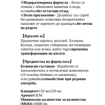
③
Водоразтворима формула
– Лесно се
отмива с обикновен шампоан и вода,
оставяйки
без остатъци отзад
.
4
Лесно приложение
– Дизайнът със спрей
без размазване позволява безпроблемно
нанасяне от корените до краищата,
без петна
по ръцете
.
【Идеален за】
Празнични партита, косплей, Хелоуин,
Коледа, социални събирания, костюмирани
събития или всеки, който търси
временна
трансформация на косата
.
【Предимства на формулата】
Безопасни съставки
– Изработен от
хипоалергенни и нетоксични компоненти
(
10 основни добавки са изключени
),
осигурявайки
спокойствие при редовна
употреба
.
Капацитет
150 мл/250 мл
Аромат
OEM
Минимално количество за количество
(MOQ)
:10000 бр.