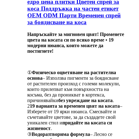
едро цена плитки Цветен спрей за
коса Поддръжка на частен етикет
OEM ODM Парти Временен спрей
за боядисване на коса
Напръскайте за мигновен цвят! Променете
цвета на косата си по всяко време • 19
модерни нюанса, които можете да
постигнете!
①
Физическо оцветяване на растителна
основа
– Използва пигменти за боядисване
от растителен произход с големи молекули,
които прилепват към повърхността на
косъма, без да проникват в кортекса,
причинявайки
без увреждане на косата
.
2
19 варианта за временен цвят на косата
–
Изберете от 19 ярки нюанса. Смесвайте и
съчетавайте цветове, за да създадете свой
уникален стил и
придайте на косата си
жизненост
.
③
Водоразтворима формула
– Лесно се