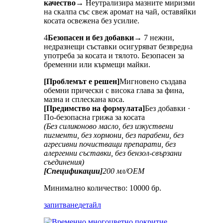
качество
→ Неутрализира мазните миризми
на скалпа със свеж аромат на чай, оставяйки
косата освежена без усилие.
4
Безопасен и без добавки
→ 7 нежни,
недразнещи съставки осигуряват безвредна
употреба за косата и тялото. Безопасен за
бременни или кърмещи майки.
[Проблемът е решен]
Мигновено създава
обемни прически с висока глава за фина,
мазна и сплескана коса.
[Предимство на формулата]
Без добавки ·
По-безопасна грижа за косата
(Без силиконово масло, без изкуствени
пигменти, без хормони, без парабени, без
агресивни почистващи препарати, без
алергенни съставки, без бензол-свързани
съединения)
[Спецификации]
200 мл/ОЕМ
Минимално количество: 10000 бр.
запитване
детайл