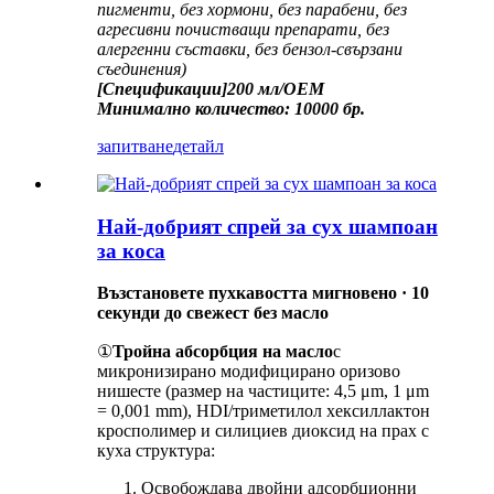
пигменти, без хормони, без парабени, без
агресивни почистващи препарати, без
алергенни съставки, без бензол-свързани
съединения)
[Спецификации]
200 мл/ОЕМ
Минимално количество: 10000 бр.
запитване
детайл
Най-добрият спрей за сух шампоан
за коса
Възстановете пухкавостта мигновено · 10
секунди до свежест без масло
①
Тройна абсорбция на масло
с
микронизирано модифицирано оризово
нишесте (размер на частиците: 4,5 μm, 1 μm
= 0,001 mm), HDI/триметилол хексиллактон
кросполимер и силициев диоксид на прах с
куха структура:
Освобождава двойни адсорбционни