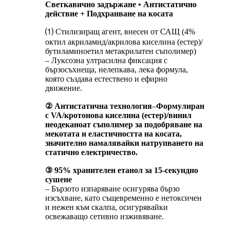
Светкавично задържане • Антистатично
действие + Подхранване на косата
⑴ Стилизиращ агент, внесен от САЩ (4%
октил акриламид/акрилова киселина (естер)/
бутиламиноетил метакрилатен съполимер)
– Луксозна ултрасилна фиксация с
бързосъхнеща, нелепкава, лека формула,
която създава естествено и ефирно
движение.
② Антистатична технология
–
Формулиран
с VA/кротонова киселина (естер)/винил
неодеканоат съполимер за подобряване на
мекотата и еластичността на косата,
значително намалявайки натрупването на
статично електричество.
③ 95% хранителен етанол за 15-секундно
сушене
– Бързото изпаряване осигурява бързо
изсъхване, като същевременно е нетоксичен
и нежен към скалпа, осигурявайки
освежаващо сетивно изживяване.