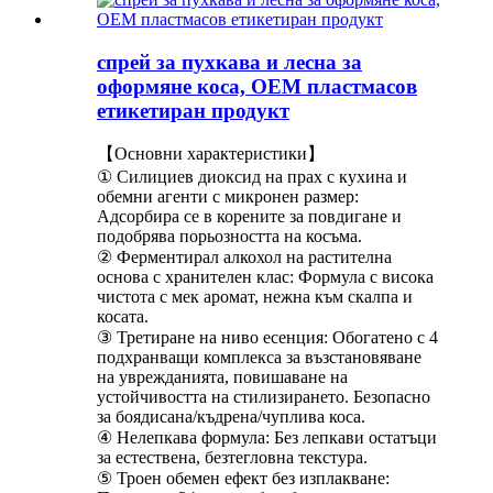
спрей за пухкава и лесна за
оформяне коса, OEM пластмасов
етикетиран продукт
【Основни характеристики】
① Силициев диоксид на прах с кухина и
обемни агенти с микронен размер:
Адсорбира се в корените за повдигане и
подобрява порьозността на косъма.
② Ферментирал алкохол на растителна
основа с хранителен клас: Формула с висока
чистота с мек аромат, нежна към скалпа и
косата.
③ Третиране на ниво есенция: Обогатено с 4
подхранващи комплекса за възстановяване
на уврежданията, повишаване на
устойчивостта на стилизирането. Безопасно
за боядисана/къдрена/чуплива коса.
④ Нелепкава формула: Без лепкави остатъци
за естествена, безтегловна текстура.
⑤ Троен обемен ефект без изплакване: