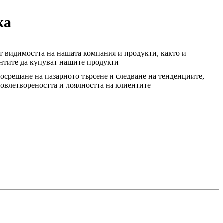
ка
т видимостта на нашата компания и продукти, както и
ентите да купуват нашите продукти
осрещане на пазарното търсене и следване на тенденциите,
овлетвореността и лоялността на клиентите