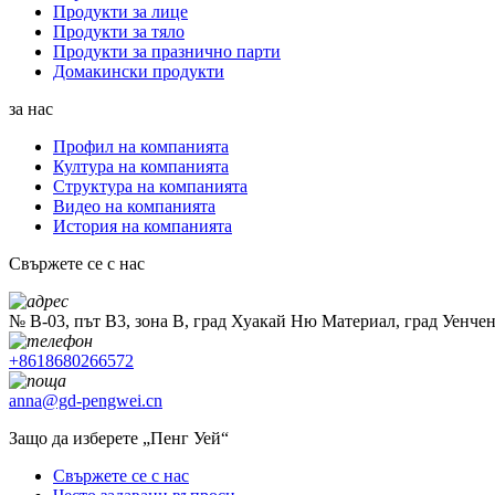
Продукти за лице
Продукти за тяло
Продукти за празнично парти
Домакински продукти
за нас
Профил на компанията
Култура на компанията
Структура на компанията
Видео на компанията
История на компанията
Свържете се с нас
№ B-03, път B3, зона B, град Хуакай Ню Материал, град Уенче
+8618680266572
anna@gd-pengwei.cn
Защо да изберете „Пенг Уей“
Свържете се с нас