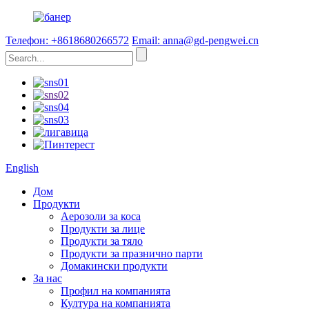
Телефон: +8618680266572
Email: anna@gd-pengwei.cn
English
Дом
Продукти
Аерозоли за коса
Продукти за лице
Продукти за тяло
Продукти за празнично парти
Домакински продукти
За нас
Профил на компанията
Култура на компанията