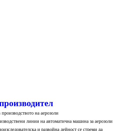
производител
в производството на аерозоли
оизводствени линии на автоматична машина за аерозоли
ноизследователска и развойна дейност се стреми да