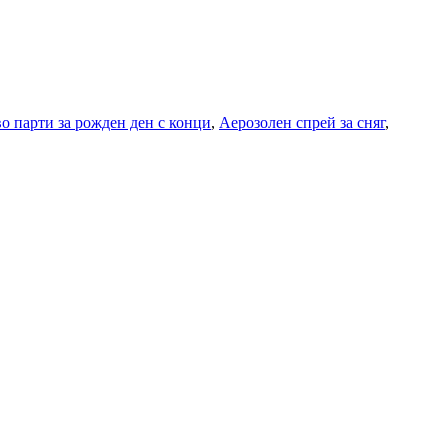
о парти за рожден ден с конци
,
Аерозолен спрей за сняг
,