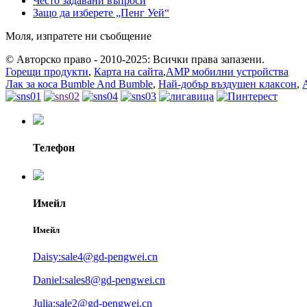
Често задавани въпроси
Защо да изберете „Пенг Уей“
Моля, изпратете ни съобщение
© Авторско право - 2010-2025: Всички права запазени.
Горещи продукти
,
Карта на сайта
,
AMP мобилни устройства
Лак за коса Bumble And Bumble
,
Най-добър въздушен клаксон
,
Телефон
Имейл
Имейл
Daisy:sale4@gd-pengwei.cn
Daniel:sales8@gd-pengwei.cn
Julia:sale2@gd-pengwei.cn