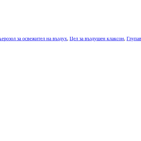
Аерозол за освежител на въздух
,
Цел за въздушен клаксон
,
Глупав