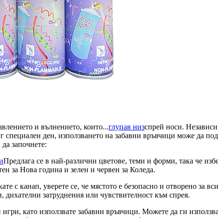
авлението и вълнението, които...
глупав низ
спрей носи. Независи
г специален ден, използването на забавни връвчици може да под
 да започнете:
и
Предлага се в най-различни цветове, теми и форми, така че избе
ен за Нова година и зелен и червен за Коледа.
ате с канап, уверете се, че мястото е безопасно и отворено за в
и, дихателни затруднения или чувствителност към спрея.
 игри, като използвате забавни връвчици. Можете да ги използва