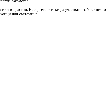
 парти лакомства.
ка и от възрастни. Насърчете всички да участват в забавлението
 конци или състезание.