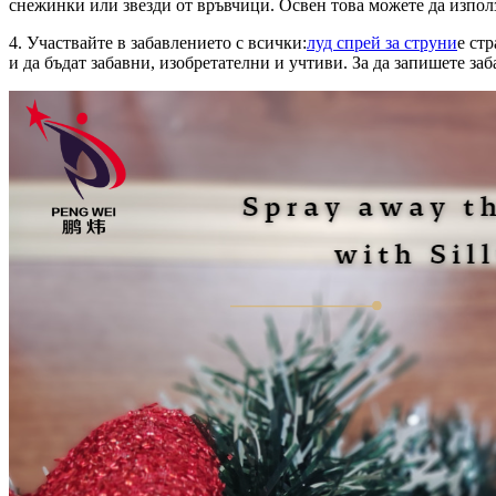
снежинки или звезди от връвчици. Освен това можете да използ
4. Участвайте в забавлението с всички:
луд спрей за струни
е ст
и да бъдат забавни, изобретателни и учтиви. За да запишете за