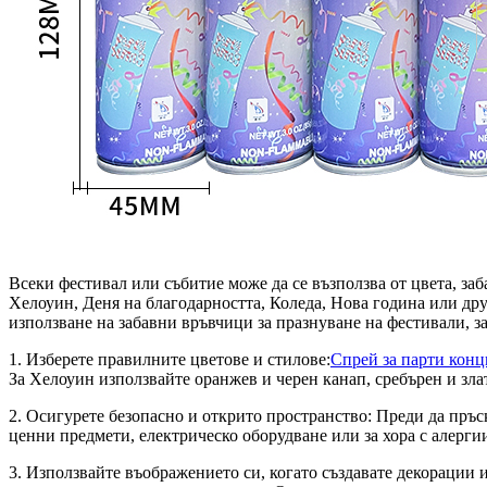
Всеки фестивал или събитие може да се възползва от цвета, заб
Хелоуин, Деня на благодарността, Коледа, Нова година или дру
използване на забавни връвчици за празнуване на фестивали, за
1. Изберете правилните цветове и стилове:
Спрей за парти конц
За Хелоуин използвайте оранжев и черен канап, сребърен и злат
2. Осигурете безопасно и открито пространство: Преди да пръск
ценни предмети, електрическо оборудване или за хора с алерги
3. Използвайте въображението си, когато създавате декорации и