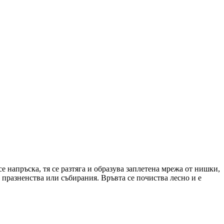
се напръска, тя се разтяга и образува заплетена мрежа от нишки,
празненства или събирания. Връвта се почиства лесно и е