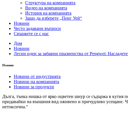
Структура на компанията
Видео на компанията
История на компанията
Защо да изберете „Пенг Уей“
Новини
Често задавани въпроси
Свържете се с нас
Дом
Новини
Лесни идеи за забавни празненства от Pengwei: Насладете с
Новини
Новини от индустрията
Новини на компанията
Новини за продукти
Дълга, тънка нишка от ярко оцветен шнур се съдържа в кутия п
придавайки на външния вид оживено и причудливо усещане. Чес
нетоксична.“