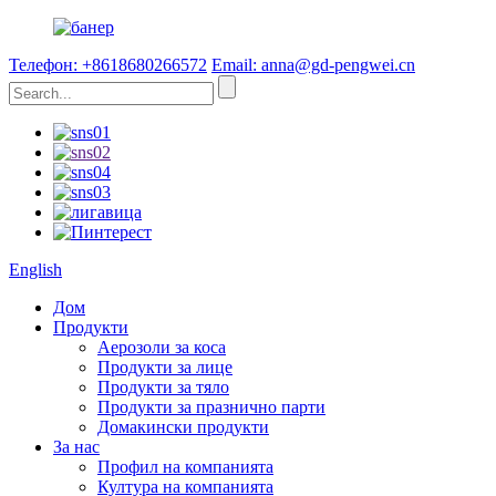
Телефон: +8618680266572
Email: anna@gd-pengwei.cn
English
Дом
Продукти
Аерозоли за коса
Продукти за лице
Продукти за тяло
Продукти за празнично парти
Домакински продукти
За нас
Профил на компанията
Култура на компанията