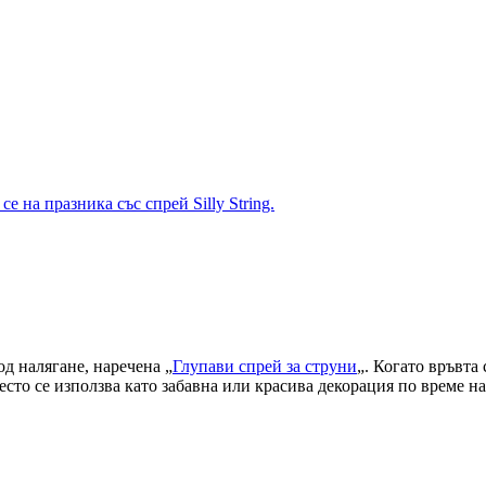
е на празника със спрей Silly String.
од налягане, наречена „
Глупави спрей за струни
„. Когато връвта 
то се използва като забавна или красива декорация по време на 