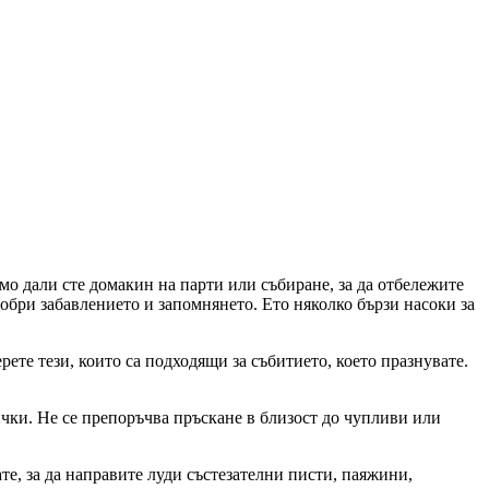
мо дали сте домакин на парти или събиране, за да отбележите
обри забавлението и запомнянето. Ето няколко бързи насоки за
рете тези, които са подходящи за събитието, което празнувате.
сички. Не се препоръчва пръскане в близост до чупливи или
те, за да направите луди състезателни писти, паяжини,