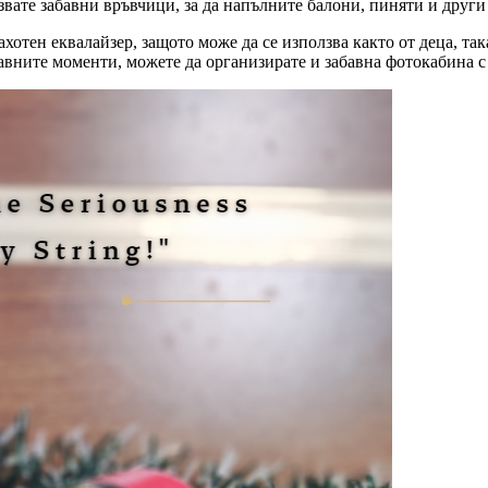
вате забавни връвчици, за да напълните балони, пиняти и други
рахотен еквалайзер, защото може да се използва както от деца, та
бавните моменти, можете да организирате и забавна фотокабина с