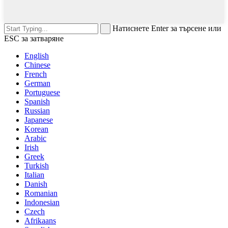
Натиснете Enter за търсене или
ESC за затваряне
English
Chinese
French
German
Portuguese
Spanish
Russian
Japanese
Korean
Arabic
Irish
Greek
Turkish
Italian
Danish
Romanian
Indonesian
Czech
Afrikaans