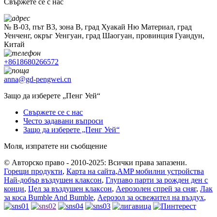
Свържете се с нас
№ B-03, път B3, зона B, град Хуакай Ню Материал, град
Уенченг, окръг Уенгуан, град Шаогуан, провинция Гуандун,
Китай
+8618680266572
anna@gd-pengwei.cn
Защо да изберете „Пенг Уей“
Свържете се с нас
Често задавани въпроси
Защо да изберете „Пенг Уей“
Моля, изпратете ни съобщение
© Авторско право - 2010-2025: Всички права запазени.
Горещи продукти
,
Карта на сайта
,
AMP мобилни устройства
Най-добър въздушен клаксон
,
Глупаво парти за рожден ден с
конци
,
Цел за въздушен клаксон
,
Аерозолен спрей за сняг
,
Лак
за коса Bumble And Bumble
,
Аерозол за освежител на въздух
,