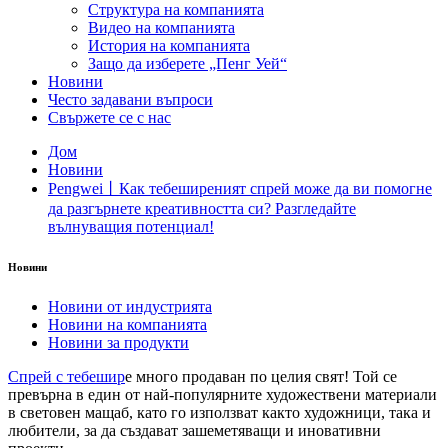
Структура на компанията
Видео на компанията
История на компанията
Защо да изберете „Пенг Уей“
Новини
Често задавани въпроси
Свържете се с нас
Дом
Новини
Pengwei丨Как тебеширеният спрей може да ви помогне
да разгърнете креативността си? Разгледайте
вълнуващия потенциал!
Новини
Новини от индустрията
Новини на компанията
Новини за продукти
Спрей с тебешир
е много продаван по целия свят! Той се
превърна в един от най-популярните художествени материали
в световен мащаб, като го използват както художници, така и
любители, за да създават зашеметяващи и иновативни