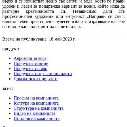
бързо и се почистват лесно със сапун и вода, което го прави
удобен и лесен за поддръжка вариант за всеки, който иска да
разгърне креативността си. Независимо дали сте
професионален художник или ентусиаст „Направи си сам“,
нашият тебеширен спрей е чудесен избор за изразяване на себе
си и вдъхване на живот на вашите идеи.
Време на публикуване: 18 май 2023 г.
продукти
Аерозоли за коса
Продукти за лице
Продукти за тяло
Продукти за празнично парти
Домакински продукти
за нас
Профил на компанията
Култура на компанията
Структура на компанията
Видео на компанията
История на компанията