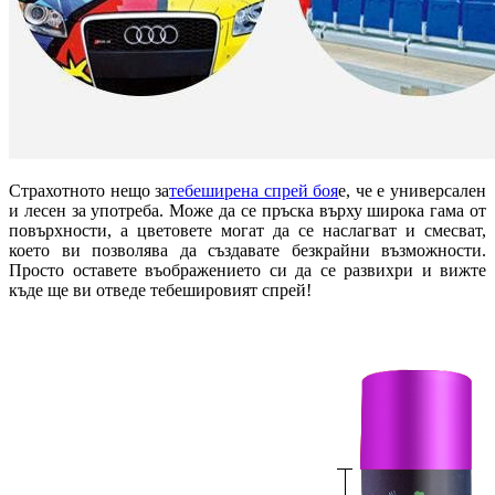
Страхотното нещо за
тебеширена спрей боя
е, че е универсален
и лесен за употреба. Може да се пръска върху широка гама от
повърхности, а цветовете могат да се наслагват и смесват,
което ви позволява да създавате безкрайни възможности.
Просто оставете въображението си да се развихри и вижте
къде ще ви отведе тебешировият спрей!