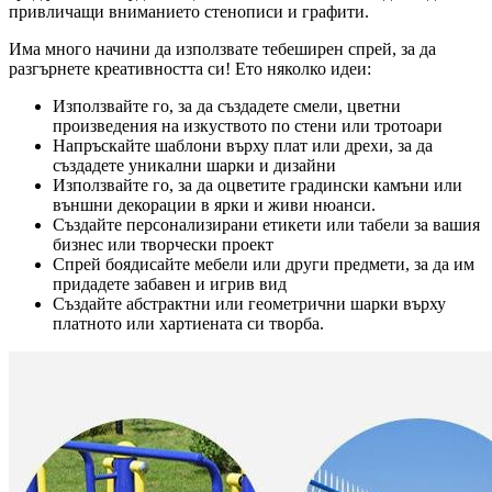
привличащи вниманието стенописи и графити.
Има много начини да използвате тебеширен спрей, за да
разгърнете креативността си! Ето няколко идеи:
Използвайте го, за да създадете смели, цветни
произведения на изкуството по стени или тротоари
Напръскайте шаблони върху плат или дрехи, за да
създадете уникални шарки и дизайни
Използвайте го, за да оцветите градински камъни или
външни декорации в ярки и живи нюанси.
Създайте персонализирани етикети или табели за вашия
бизнес или творчески проект
Спрей боядисайте мебели или други предмети, за да им
придадете забавен и игрив вид
Създайте абстрактни или геометрични шарки върху
платното или хартиената си творба.