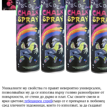
Уникалните му свойства го правят невероятно универсален,
позволявайки му да се използва върху голямо разнообразие от
повърхности, от стени до дърво и плат. Със своите смели и
ярки цветове,
тебеширен спрей
също се е превърнал в любимец
сред уличните художници, които го използват, за да създават