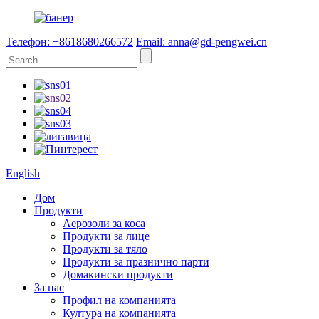
Телефон: +8618680266572
Email: anna@gd-pengwei.cn
English
Дом
Продукти
Аерозоли за коса
Продукти за лице
Продукти за тяло
Продукти за празнично парти
Домакински продукти
За нас
Профил на компанията
Култура на компанията