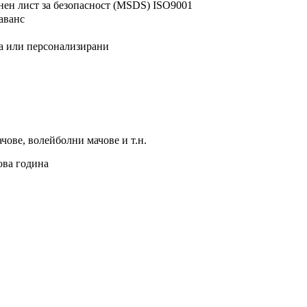
ен лист за безопасност (MSDS) ISO9001
аванс
на или персонализирани
чове, волейболни мачове и т.н.
ова година