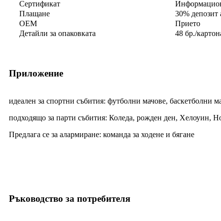
Сертификат
Информацион
Плащане
30% депозит 
OEM
Прието
Детайли за опаковката
48 бр./карто
Приложение
идеален за спортни събития: футболни мачове, баскетболни ма
подходящо за парти събития: Коледа, рожден ден, Хелоуин, Н
Предлага се за алармиране: команда за ходене и бягане
Ръководство за потребителя