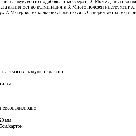
аване на звук, който подобрява атмосферата 2. Може да възпроизв
ната активност до кулминацията 3. Много полезен инструмент за 
х 7. Материал на клаксона: Пластмаса 8. Отворен метод: натисне
пластмасов въздушен клаксон
тилка
г/персонализирано
28 мм
5
см/картон