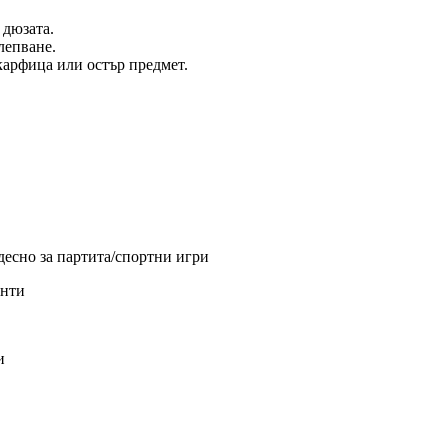
 дюзата.
алепване.
 карфица или остър предмет.
десно за партита/спортни игри
енти
и