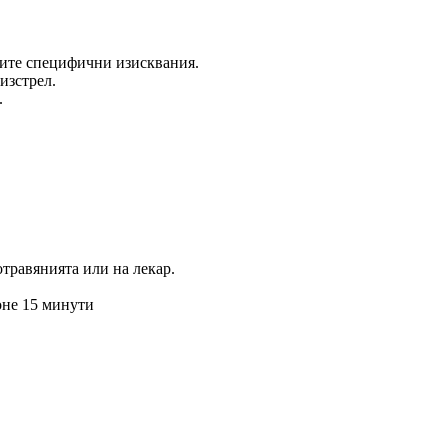
ашите специфични изисквания.
изстрел.
.
отравянията или на лекар.
оне 15 минути