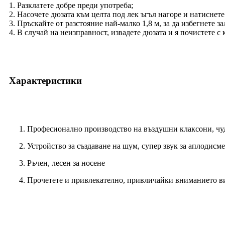
1. Разклатете добре преди употреба;
2. Насочете дюзата към целта под лек ъгъл нагоре и натиснете
3. Пръскайте от разстояние най-малко 1,8 м, за да избегнете з
4. В случай на неизправност, извадете дюзата и я почистете с
Характеристики
1. Професионално производство на въздушни клаксони, чу
2. Устройство за създаване на шум, супер звук за аплодисм
3. Ръчен, лесен за носене
4. Прочетете и привлекателно, привличайки вниманието в