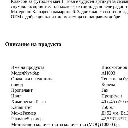
Клаксон за футболен мач 1. Това е чудесен артикул за създ
слухово възприятие, той може ефективно да доведе радост
Материал: Кашарена ламарина 6. Задвижване: сгъстен възду
OEM е добре дошъл и ние можем да го направим добре.
Описание на продукта
Име на продукта
Високотонов 
Модел
N
умбър
AH003
Опаковка на единица
Тенекиена бу
повод
Коледа
Пропелант
Газ
Цвят
Прозрачен
Химически
Тегло
40 г/45 г/50 
Капацитет
250 мл
Може
Размер
Д: 52 мм, В:
1
P
акване
S
размер
42,5*31,8*17,
Минимално количество за количество (MOQ)
10000 бр.