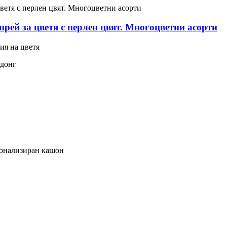
Спрей за цветя с перлен цвят. Многоцветни асорти
ия на цветя
гдонг
сонализиран кашон