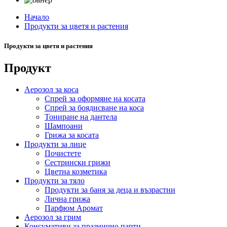
Начало
Продукти за цветя и растения
Продукти за цветя и растения
Продукт
Аерозол за коса
Спрей за оформяне на косата
Спрей за боядисване на коса
Тониране на дантела
Шампоани
Грижа за косата
Продукти за лице
Почистете
Сестрински грижи
Цветна козметика
Продукти за тяло
Продукти за баня за деца и възрастни
Лична грижа
Парфюм Аромат
Аерозол за грим
Консумативи за празнично парти