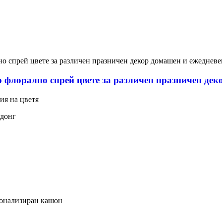
 флорално спрей цвете за различен празничен дек
ия на цветя
гдонг
сонализиран кашон