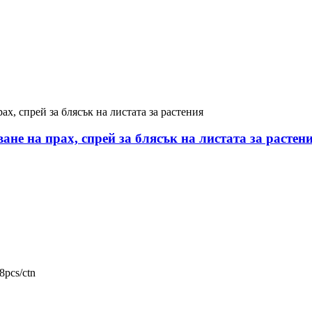
ване на прах, спрей за блясък на листата за растен
8pcs/ctn