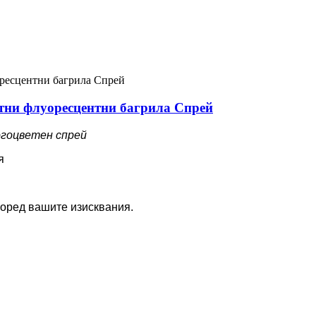
тни флуоресцентни багрила Спрей
огоцветен спрей
я
поред вашите изисквания.