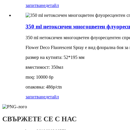
запитване
детайл
350 ml нетоксичен многоцветен флуоресце
350 ml нетоксичен многоцветен флуоресцентен спре
Flower Deco Fluorescent Spray е вид флорална боя 
размер на кутията: 52*195 мм
вместимост: 350мл
moq: 10000 бр
опаковка: 48бр/ctn
запитване
детайл
СВЪРЖЕТЕ СЕ С НАС