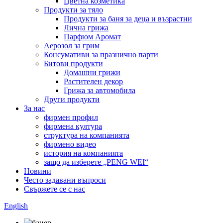
Цветна козметика
Продукти за тяло
Продукти за баня за деца и възрастни
Лична грижа
Парфюм Аромат
Аерозол за грим
Консумативи за празнично парти
Битови продукти
Домашни грижи
Растителен декор
Грижа за автомобила
Други продукти
За нас
фирмен профил
фирмена култура
структура на компанията
фирмено видео
история на компанията
защо да изберете „PENG WEI“
Новини
Често задавани въпроси
Свържете се с нас
English