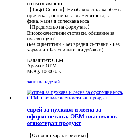
на омазняването
【Target Concern】Незабавно създава обемна
прическа, достойна за знаменитости, за
фина, мазна и сплескана коса
【Предимство на формулата】
Висококачествени съставки, обещание за
нулеви щети!
(Без оцветители • Без вредни съставки • Без
хормони • Без съмнителни добавки)
Капацитет: OEM
Аромат: OEM
MOQ: 10000 бр.
запитване
детайл
спрей за пухкава и лесна за
оформяне коса, OEM пластмасов
етикетиран продукт
【Основни характеристики】