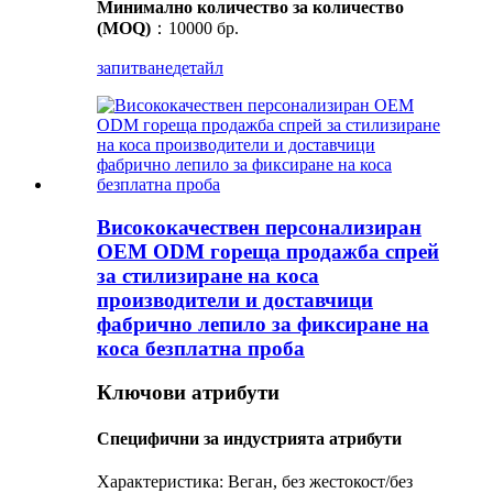
Минимално количество за количество
(MOQ)
：10000 бр.
запитване
детайл
Висококачествен персонализиран
OEM ODM гореща продажба спрей
за стилизиране на коса
производители и доставчици
фабрично лепило за фиксиране на
коса безплатна проба
Ключови атрибути
Специфични за индустрията атрибути
Характеристика: Веган, без жестокост/без