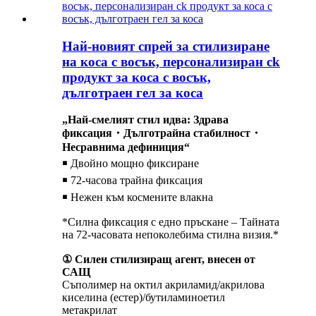
Най-новият спрей за стилизиране
на коса с восък, персонализиран ck
продукт за коса с восък,
дълготраен гел за коса
„Най-смелият стил идва: Здрава
фиксация・Дълготрайна стабилност・
Несравнима дефиниция“
￭ Двойно мощно фиксиране
￭ 72-часова трайна фиксация
￭ Нежен към космените влакна
*Силна фиксация с едно пръскане – Тайната
на 72-часовата непоколебима стилна визия.*
① Силен стилизиращ агент, внесен от
САЩ
Съполимер на октил акриламид/акрилова
киселина (естер)/бутиламиноетил
метакрилат