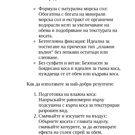
Формула с натурална морска сол:
Обогатена с богата на минерали
морска сол и екстракт от органични
водорасли келп за увеличаване на
обема и подобряване на текстурата на
косата.
‌Безтегловна фиксация‌: Идеална за
постигане на прически тип „плажни
вълни“ без лепкави остатъци или
слепване.
Без сулфати и веган: Безопасен за
боядисана коса и идеален за тънка коса,
нуждаеща се от обем или къдрава коса.
Как да използвате за най-добри резултати:
Подготовка на влажна коса:
Напръскайте равномерно върху
подсушена с кърпа коса за текстуриран
разрошен вид.
Смачкайте и изсушете на въздух:
Обърнете косата с главата надолу,
смачкайте кичурите, за да активирате
ефекта на солен спрей за обем.