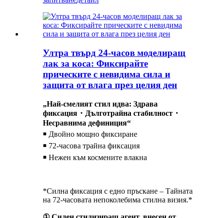
Ултра твърд 24-часов моделиращ
лак за коса: Фиксирайте
прическите с невидима сила и
защита от влага през целия ден
„Най-смелият стил идва: Здрава
фиксация・Дълготрайна стабилност・
Несравнима дефиниция“
￭ Двойно мощно фиксиране
￭ 72-часова трайна фиксация
￭ Нежен към космените влакна
*Силна фиксация с едно пръскане – Тайната
на 72-часовата непоколебима стилна визия.*
① Силен стилизиращ агент, внесен от