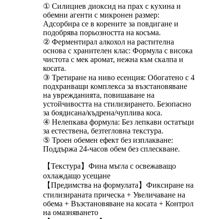
① Силициев диоксид на прах с кухина и
обемни агенти с микронен размер:
Адсорбира се в корените за повдигане и
подобрява порьозността на косъма.
② Ферментирал алкохол на растителна
основа с хранителен клас: Формула с висока
чистота с мек аромат, нежна към скалпа и
косата.
③ Третиране на ниво есенция: Обогатено с 4
подхранващи комплекса за възстановяване
на уврежданията, повишаване на
устойчивостта на стилизирането. Безопасно
за боядисана/къдрена/чуплива коса.
④ Нелепкава формула: Без лепкави остатъци
за естествена, безтегловна текстура.
⑤ Троен обемен ефект без изплакване:
Поддържа 24-часов обем без сплескване.
【Текстура】Фина мъгла с освежаващо
охлаждащо усещане
【Предимства на формулата】Фиксиране на
стилизираната прическа + Увеличаване на
обема + Възстановяване на косата + Контрол
на омазняването