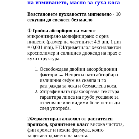
на измиването, масло за суха коса
Възстановете пухкавостта мигновено · 10
секунди до свежест без масло
①
Тройна абсорбция на масло
с
микронизирано модифицирано с ориз
нишесте (размер на частиците: 4,5 μm, 1 μm
= 0,001 mm), HDI/триметилол хексиллактон
кросполимер и силициев диоксид на прах с
куха структура:
Освобождава двойни адсорбционни
фактори → Непрекъснато абсорбира
излишния себум на скалпа и го
разгражда за лека и безмаслена коса.
Ултрафинната прахообразна текстура
гарантира липса на грубо усещане за
отлепване или видими бели остатъци
след употреба.
2
Ферментирал алкохол от растителен
произход, хранителен клас
с висока чистота,
фин аромат и нежна формула, която
защитава здравето на косата.