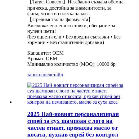
【Target Concern】Незабавно създава обемна
прическа, достойна за знаменитости, за
фина, мазна и сплескана коса
【Предимство на формулата】
Висококачествени съставки, обещание за
нулеви щети!
(Без оцветители • Без вредни съставки • Без
хормони • Без съмнителни добавки)
Капацитет: OEM
Аромат: OEM
Минимално количество (MOQ): 10000 бр.
запитване
детайл
2025 Най-новият персонализиран
спрей за сух шампоан с лого на
частен етикет, премахва масло от
косата, пухкав спрей без контрол