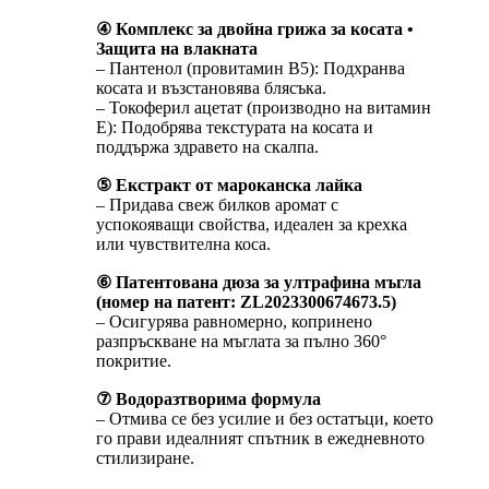
④ Комплекс за двойна грижа за косата •
Защита на влакната
– Пантенол (провитамин B5): Подхранва
косата и възстановява блясъка.
– Токоферил ацетат (производно на витамин
Е): Подобрява текстурата на косата и
поддържа здравето на скалпа.
⑤ Екстракт от мароканска лайка
– Придава свеж билков аромат с
успокояващи свойства, идеален за крехка
или чувствителна коса.
⑥ Патентована дюза за ултрафина мъгла
(номер на патент: ZL2023300674673.5)
– Осигурява равномерно, копринено
разпръскване на мъглата за пълно 360°
покритие.
⑦ Водоразтворима формула
– Отмива се без усилие и без остатъци, което
го прави идеалният спътник в ежедневното
стилизиране.