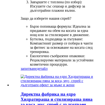
Завършете с топлина (по избор):
Изсушете със сешоар и дифузер за
дълготрайни плажни вълни.
Защо да изберете нашия спрей?
Бързо попиваща формула: Идеална за
придаване на обем на косата за една
нощ или за стилизиране в движение.
Бутилка, подходяща за пътуване:
Компактният размер се побира в чанти
за фитнес за освежаване на косата след
тренировка.
Екологично съобразени опаковки:
Рециклируеми материали за устойчиви
козметични процедури.
запитване
детайл
Директна фабрика на едро
Хидратираща и стилизираща пяна
за коса, мус, спрей с дълготраен