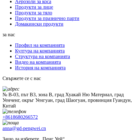
Аерозоли за коса
Продукти за лице
Продукти за тяло
Продукти за празнично парти
Домакински продукти
за нас
Профил на компанията
Култура на компанията
Структура на компанията
Видео на компанията
История на компанията
Свържете се с нас
№ B-03, път B3, зона B, град Хуакай Ню Материал, град
Уенченг, окръг Уенгуан, град Шаогуан, провинция Гуандун,
Китай
+8618680266572
anna@gd-pengwei.cn
Защо да изберете „Пенг Уей“