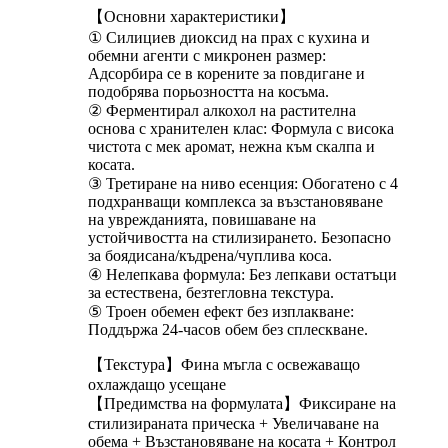
【Основни характеристики】
① Силициев диоксид на прах с кухина и
обемни агенти с микронен размер:
Адсорбира се в корените за повдигане и
подобрява порьозността на косъма.
② Ферментирал алкохол на растителна
основа с хранителен клас: Формула с висока
чистота с мек аромат, нежна към скалпа и
косата.
③ Третиране на ниво есенция: Обогатено с 4
подхранващи комплекса за възстановяване
на уврежданията, повишаване на
устойчивостта на стилизирането. Безопасно
за боядисана/къдрена/чуплива коса.
④ Нелепкава формула: Без лепкави остатъци
за естествена, безтегловна текстура.
⑤ Троен обемен ефект без изплакване:
Поддържа 24-часов обем без сплескване.
【Текстура】Фина мъгла с освежаващо
охлаждащо усещане
【Предимства на формулата】Фиксиране на
стилизираната прическа + Увеличаване на
обема + Възстановяване на косата + Контрол