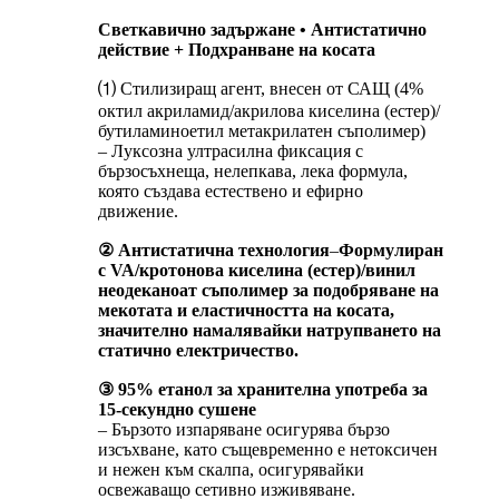
Светкавично задържане • Антистатично
действие + Подхранване на косата
⑴ Стилизиращ агент, внесен от САЩ (4%
октил акриламид/акрилова киселина (естер)/
бутиламиноетил метакрилатен съполимер)
– Луксозна ултрасилна фиксация с
бързосъхнеща, нелепкава, лека формула,
която създава естествено и ефирно
движение.
② Антистатична технология
–
Формулиран
с VA/кротонова киселина (естер)/винил
неодеканоат съполимер за подобряване на
мекотата и еластичността на косата,
значително намалявайки натрупването на
статично електричество.
③ 95% етанол за хранителна употреба за
15-секундно сушене
– Бързото изпаряване осигурява бързо
изсъхване, като същевременно е нетоксичен
и нежен към скалпа, осигурявайки
освежаващо сетивно изживяване.