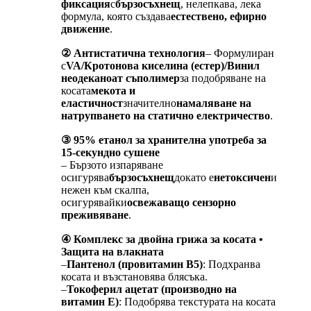
фиксация
с
бързосъхнещ
, нелепкава, лека
формула, която създава
естествено, ефирно
движение
.
② Антистатична технология
– Формулиран
с
VA/Кротонова киселина (естер)/Винил
неодеканоат съполимер
за подобряване на
косата
мекота и
еластичност
значително
намаляване на
натрупването на статично електричество
.
③ 95% етанол за хранителна употреба за
15-секундно сушене
– Бързото изпаряване
осигурява
бързосъхнещ
докато е
нетоксичен
и
нежен към скалпа,
осигурявайки
освежаващо сензорно
преживяване
.
④ Комплекс за двойна грижа за косата •
Защита на влакната
–
Пантенол (провитамин B5)
: Подхранва
косата и възстановява блясъка.
–
Токоферил ацетат (производно на
витамин Е)
: Подобрява текстурата на косата