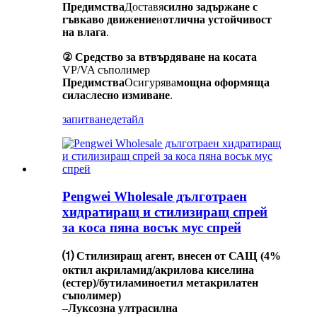
Предимства
Доставя
силно задържане с
гъвкаво движение
и
отлична устойчивост
на влага
.
② Средство за втвърдяване на косата
VP/VA съполимер
Предимства
Осигурява
мощна оформяща
сила
с
лесно измиване
.
запитване
детайл
Pengwei Wholesale дълготраен
хидратиращ и стилизиращ спрей
за коса пяна восък мус спрей
⑴ Стилизиращ агент, внесен от САЩ (4%
октил акриламид/акрилова киселина
(естер)/бутиламиноетил метакрилатен
съполимер)
–
Луксозна ултрасилна