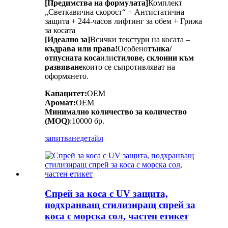
[Предимства на формулата]
Комплект
„Светкавична скорост“ + Антистатична
защита + 244-часов лифтинг за обем + Грижа
за косата
[Идеално за]
Всички текстури на косата –
къдрава или права!
Особено
тънка/
отпусната коса
или
стилове, склонни към
развяване
които се съпротивляват на
оформянето.
Капацитет:
OEM
Аромат:
OEM
Минимално количество за количество
(MOQ)
:10000 бр.
запитване
детайл
Спрей за коса с UV защита,
подхранващ стилизиращ спрей за
коса с морска сол, частен етикет