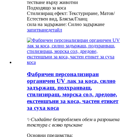
тестване върху животни
Подходящо за коса
Стилизиращ ефект: Текстуриране, Матов/
Естествен вид, Блясък/Гланц
сила на задържане: Силно задържане
запитване
детайл
Фабричен персонализиран
органичен UV лак за коса, силно
задържащ, подхранващ,
стилизиращ, морска сол, дредове,
екстеншъни за коса, частен етикет
за суха коса
✨
Създайте безпроблемен обем и разрошена
текстура с всяко пръскане
Основни предимства: