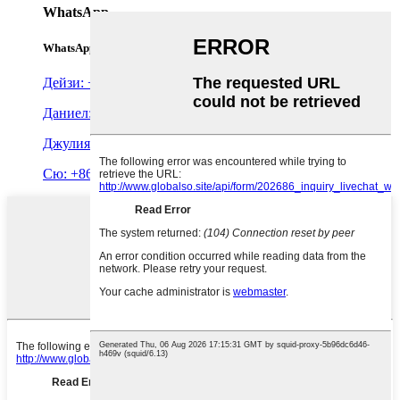
WhatsApp
WhatsApp
Дейзи: +86 19927149012
Даниел: +86 18011843168
Джулия: +86 19927147067
Сю: +86 19927126824