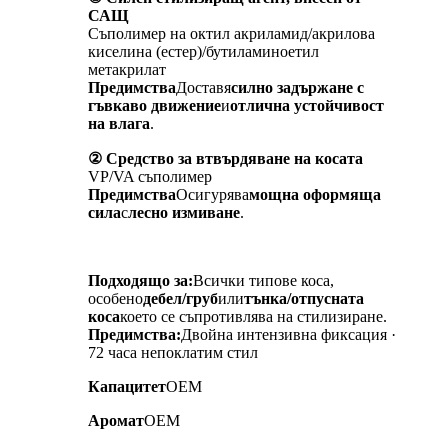
САЩ
Съполимер на октил акриламид/акрилова
киселина (естер)/бутиламиноетил
метакрилат
Предимства
Доставя
силно задържане с
гъвкаво движение
и
отлична устойчивост
на влага
.
② Средство за втвърдяване на косата
VP/VA съполимер
Предимства
Осигурява
мощна оформяща
сила
с
лесно измиване
.
Подходящо за:
Всички типове коса,
особено
дебел/груб
или
тънка/отпусната
коса
което се съпротивлява на стилизиране.
Предимства:
Двойна интензивна фиксация ·
72 часа непоклатим стил
Капацитет
OEM
Аромат
OEM