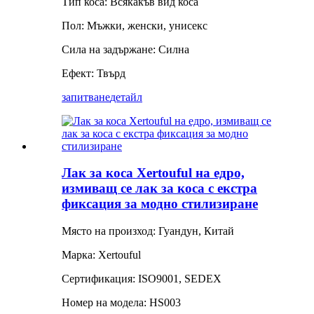
Тип коса: Всякакъв вид коса
Пол: Мъжки, женски, унисекс
Сила на задържане: Силна
Ефект: Твърд
запитване
детайл
Лак за коса Xertouful на едро,
измиващ се лак за коса с екстра
фиксация за модно стилизиране
Място на произход: Гуандун, Китай
Марка: Xertouful
Сертификация: ISO9001, SEDEX
Номер на модела: HS003