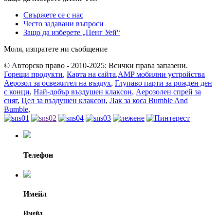
Свържете се с нас
Често задавани въпроси
Защо да изберете „Пенг Уей“
Моля, изпратете ни съобщение
© Авторско право - 2010-2025: Всички права запазени.
Горещи продукти
,
Карта на сайта
,
AMP мобилни устройства
Аерозол за освежител на въздух
,
Глупаво парти за рожден ден
с конци
,
Най-добър въздушен клаксон
,
Аерозолен спрей за
сняг
,
Цел за въздушен клаксон
,
Лак за коса Bumble And
Bumble
,
Телефон
Имейл
Имейл