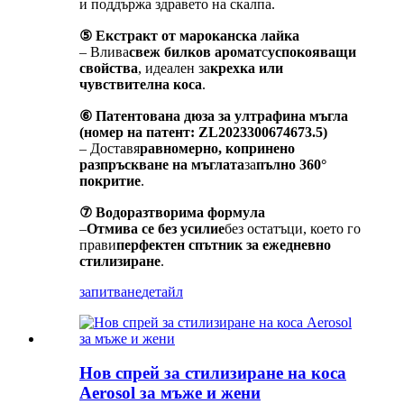
и поддържа здравето на скалпа.
⑤ Екстракт от мароканска лайка
– Влива
свеж билков аромат
с
успокояващи
свойства
, идеален за
крехка или
чувствителна коса
.
⑥ Патентована дюза за ултрафина мъгла
(номер на патент: ZL2023300674673.5)
– Доставя
равномерно, копринено
разпръскване на мъглата
за
пълно 360°
покритие
.
⑦ Водоразтворима формула
–
Отмива се без усилие
без остатъци, което го
прави
перфектен спътник за ежедневно
стилизиране
.
запитване
детайл
Нов спрей за стилизиране на коса
Aerosol за мъже и жени