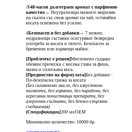
③
48-часов дълготраен аромат с парфюмно
качество
→ Неутрализира мазните миризми
на скалпа със свеж аромат на чай, оставяйки
косата освежена без усилие.
4
Безопасен и без добавки
→ 7 нежни,
недразнещи съставки осигуряват безвредна
употреба за косата и тялото. Безопасен за
бременни или кърмещи майки.
[Проблемът е решен]
Мигновено създава
обемни прически с висока глава за фина,
мазна и сплескана коса.
[Предимство на формулата]
Без добавки ·
По-безопасна грижа за косата
(Без силиконово масло, без изкуствени
пигменти, без хормони, без парабени, без
агресивни почистващи препарати, без
алергенни съставки, без бензол-свързани
съединения)
[Спецификации]
200 мл/ОЕМ
Минимално количество: 10000 бр.
запитване
детайл