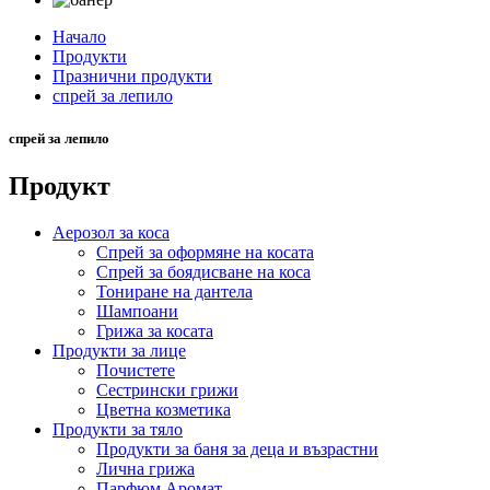
Начало
Продукти
Празнични продукти
спрей за лепило
спрей за лепило
Продукт
Аерозол за коса
Спрей за оформяне на косата
Спрей за боядисване на коса
Тониране на дантела
Шампоани
Грижа за косата
Продукти за лице
Почистете
Сестрински грижи
Цветна козметика
Продукти за тяло
Продукти за баня за деца и възрастни
Лична грижа
Парфюм Аромат