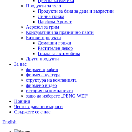
Цветна козметика
Продукти за тяло
Продукти за баня за деца и възрастни
Лична грижа
Парфюм Аромат
Аерозол за грим
Консумативи за празнично парти
Битови продукти
Домашни грижи
Растителен декор
Грижа за автомобила
Други продукти
За нас
фирмен профил
фирмена култура
структура на компанията
фирмено видео
история на компанията
защо да изберете „PENG WEI“
Новини
Често задавани въпроси
Свържете се с нас
English