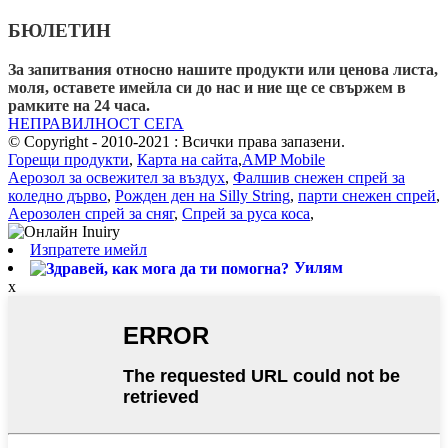
БЮЛЕТИН
За запитвания относно нашите продукти или ценова листа,
моля, оставете имейла си до нас и ние ще се свържем в
рамките на 24 часа.
НЕПРАВИЛНОСТ СЕГА
© Copyright - 2010-2021 : Всички права запазени.
Горещи продукти
,
Карта на сайта
,
AMP Mobile
Аерозол за освежител за въздух
,
Фалшив снежен спрей за
коледно дърво
,
Рожден ден на Silly String
,
парти снежен спрей
,
Аерозолен спрей за сняг
,
Спрей за руса коса
,
Изпратете имейл
Уилям
x