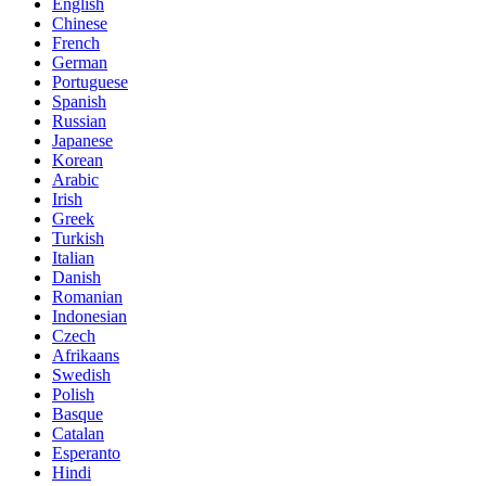
English
Chinese
French
German
Portuguese
Spanish
Russian
Japanese
Korean
Arabic
Irish
Greek
Turkish
Italian
Danish
Romanian
Indonesian
Czech
Afrikaans
Swedish
Polish
Basque
Catalan
Esperanto
Hindi