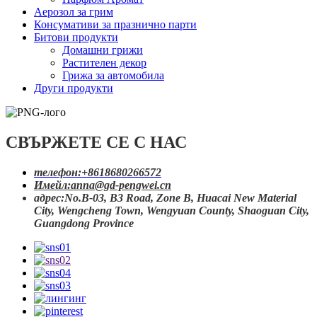
Аерозол за грим
Консумативи за празнично парти
Битови продукти
Домашни грижи
Растителен декор
Грижа за автомобила
Други продукти
СВЪРЖЕТЕ СЕ С НАС
телефон:
+8618680266572
Имейл:
anna@gd-pengwei.cn
адрес:
No.B-03, B3 Road, Zone B, Huacai New Material
City, Wengcheng Town, Wengyuan County, Shaoguan City,
Guangdong Province