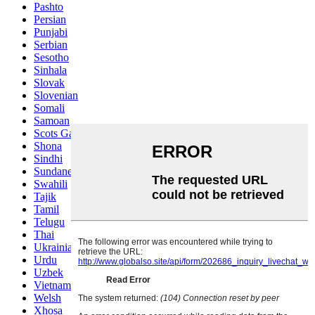
Pashto
Persian
Punjabi
Serbian
Sesotho
Sinhala
Slovak
Slovenian
Somali
Samoan
Scots Gaelic
Shona
Sindhi
Sundanese
Swahili
Tajik
Tamil
Telugu
Thai
Ukrainian
Urdu
Uzbek
Vietnamese
Welsh
Xhosa