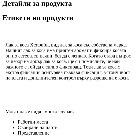
Детайли за продукта
Етикети на продукти
Лак за коса Xertouful, вид лак за коса със собствена марка.
Нашият лак за коса има приятен аромат и фиксира косата
ви по естествен начин, без да е лепкав. Когато става въпрос
за избор на добър лак за коса, ще си помислите, че най-
важното е той да е силно фиксиращ. Този лак за коса с
екстра фиксация осигурява гъвкава фиксация, устойчивост
на влага и допълнителен контрол върху разрошените коси.
Могат да се видят много случаи:
Работни места
Събиране на парти
Представление