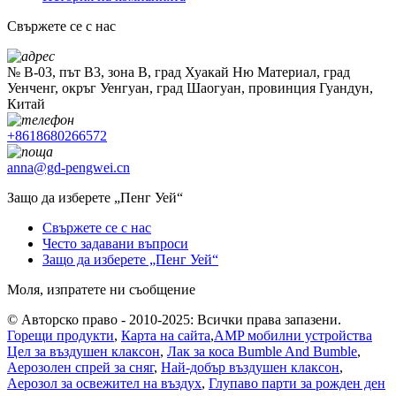
Свържете се с нас
№ B-03, път B3, зона B, град Хуакай Ню Материал, град
Уенченг, окръг Уенгуан, град Шаогуан, провинция Гуандун,
Китай
+8618680266572
anna@gd-pengwei.cn
Защо да изберете „Пенг Уей“
Свържете се с нас
Често задавани въпроси
Защо да изберете „Пенг Уей“
Моля, изпратете ни съобщение
© Авторско право - 2010-2025: Всички права запазени.
Горещи продукти
,
Карта на сайта
,
AMP мобилни устройства
Цел за въздушен клаксон
,
Лак за коса Bumble And Bumble
,
Аерозолен спрей за сняг
,
Най-добър въздушен клаксон
,
Аерозол за освежител на въздух
,
Глупаво парти за рожден ден