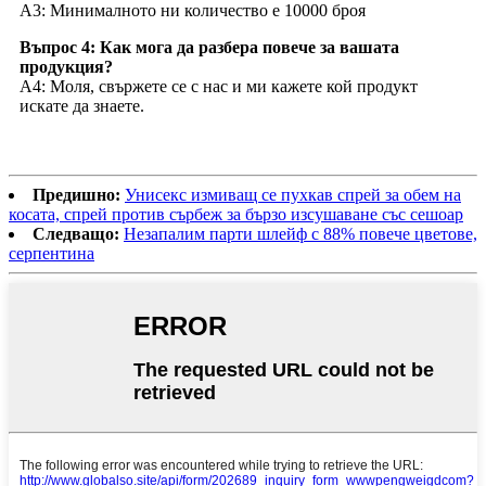
A3: Минималното ни количество е 10000 броя
Въпрос 4: Как мога да разбера повече за вашата
продукция?
A4: Моля, свържете се с нас и ми кажете кой продукт
искате да знаете.
Предишно:
Унисекс измиващ се пухкав спрей за обем на
косата, спрей против сърбеж за бързо изсушаване със сешоар
Следващо:
Незапалим парти шлейф с 88% повече цветове,
серпентина