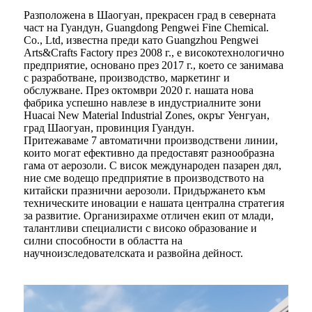
Разположена в Шаогуан, прекрасен град в северната
част на Гуандун, Guangdong Pengwei Fine Chemical.
Co., Ltd, известна преди като Guangzhou Pengwei
Arts&Crafts Factory през 2008 г., е високотехнологично
предприятие, основано през 2017 г., което се занимава
с разработване, производство, маркетинг и
обслужване. През октомври 2020 г. нашата нова
фабрика успешно навлезе в индустриалните зони
Huacai New Material Industrial Zones, окръг Уенгуан,
град Шаогуан, провинция Гуандун.
Притежаваме 7 автоматични производствени линии,
които могат ефективно да предоставят разнообразна
гама от аерозоли. С висок международен пазарен дял,
ние сме водещо предприятие в производството на
китайски празнични аерозоли. Придържането към
техническите иновации е нашата централна стратегия
за развитие. Организирахме отличен екип от млади,
талантливи специалисти с високо образование и
силни способности в областта на
научноизследователската и развойна дейност.