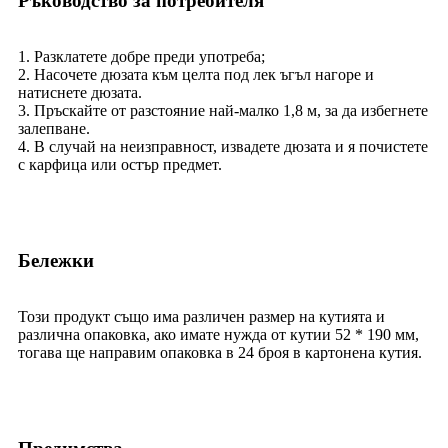
Ръководство за потребителя
1. Разклатете добре преди употреба;
2. Насочете дюзата към целта под лек ъгъл нагоре и
натиснете дюзата.
3. Пръскайте от разстояние най-малко 1,8 м, за да избегнете
залепване.
4. В случай на неизправност, извадете дюзата и я почистете
с карфица или остър предмет.
Бележки
Този продукт също има различен размер на кутията и
различна опаковка, ако имате нужда от кутии 52 * 190 мм,
тогава ще направим опаковка в 24 броя в картонена кутия.