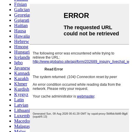
Frisian
Galician
Georgian
Gujarati
Haitian
Hausa
Hawaiian
Hebrew
Hmong
Hungarian
Icelandic
Igbo
Javanese
Kannada
Kazakh
Khmer
Kurdish
Kyrgyz
Latin
Latvian
Lithuanian
Luxembou..
Macedonian
Malagasy
Malay