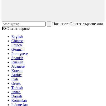
Натиснете Enter за търсене или
ESC за затваряне
English
Chinese
French
German
Portuguese
Spanish
Russian
Japanese
Korean
Arabic
Irish
Greek
Turkish
Italian
Danish
Romanian
Indonesian