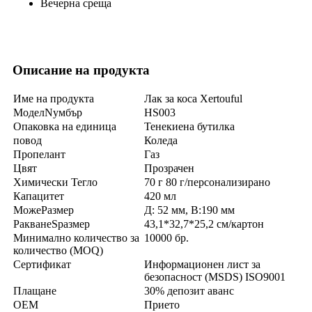
Вечерна среща
Описание на продукта
Име на продукта
Лак за коса Xertouful
Модел
N
умбър
HS003
Опаковка на единица
Тенекиена бутилка
повод
Коледа
Пропелант
Газ
Цвят
Прозрачен
Химически
Тегло
70 г 80 г/персонализирано
Капацитет
420 мл
Може
Размер
Д: 52 мм, В:
190 мм
P
акване
S
размер
43,1*32,7*25,2 см/картон
Минимално количество за
10000 бр.
количество (MOQ)
Сертификат
Информационен лист за
безопасност (MSDS) ISO9001
Плащане
30% депозит аванс
OEM
Прието