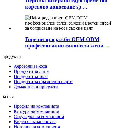
Персонализирани едро временно
кореново докосване sp ...
Горещи продажби OEM ODM
професионални салони за жени ...
продукти
Аерозоли за коса
Продукти за лице
Продукти за тяло
Продукти за празнично парти
Домакински продукти
за нас
Профил на компанията
Култура на компанията
Структура на компанията
Видео на компанията
История на компанията