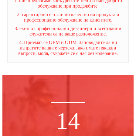
1. ние предлагаме конкурентни цени и най-доброто
обслужване при продажбите.
2. гарантирано е отлично качество на продукта и
професионално обслужване на клиентите.
3. екип от професионални дизайнери и всеотдайни
служители са на ваше разположение.
4. Приемат се OEM и ODM. Заповядайте да ни
изпратите вашите чертежи, ако имате някакви
въпроси, моля, свържете се с нас без колебание.
14