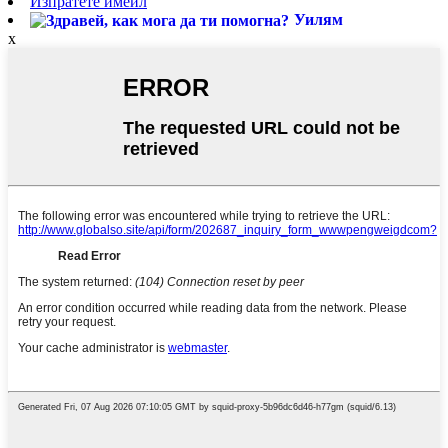
Изпратете имейл
Уилям
x