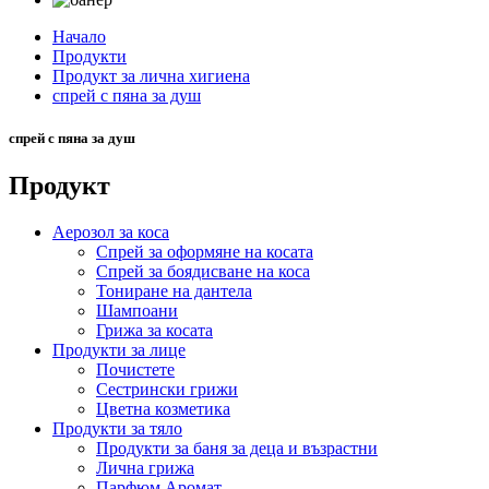
Начало
Продукти
Продукт за лична хигиена
спрей с пяна за душ
спрей с пяна за душ
Продукт
Аерозол за коса
Спрей за оформяне на косата
Спрей за боядисване на коса
Тониране на дантела
Шампоани
Грижа за косата
Продукти за лице
Почистете
Сестрински грижи
Цветна козметика
Продукти за тяло
Продукти за баня за деца и възрастни
Лична грижа
Парфюм Аромат