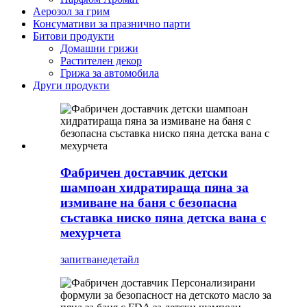
Аерозол за грим
Консумативи за празнично парти
Битови продукти
Домашни грижи
Растителен декор
Грижа за автомобила
Други продукти
Фабричен доставчик детски
шампоан хидратираща пяна за
измиване на баня с безопасна
съставка ниско пяна детска вана с
мехурчета
запитване
детайл