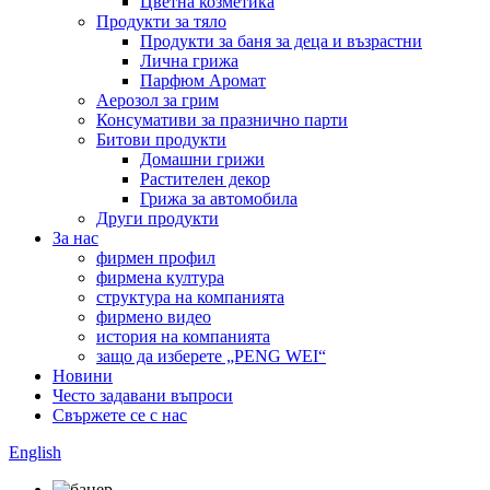
Цветна козметика
Продукти за тяло
Продукти за баня за деца и възрастни
Лична грижа
Парфюм Аромат
Аерозол за грим
Консумативи за празнично парти
Битови продукти
Домашни грижи
Растителен декор
Грижа за автомобила
Други продукти
За нас
фирмен профил
фирмена култура
структура на компанията
фирмено видео
история на компанията
защо да изберете „PENG WEI“
Новини
Често задавани въпроси
Свържете се с нас
English