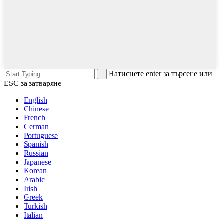
Натиснете enter за търсене или
ESC за затваряне
English
Chinese
French
German
Portuguese
Spanish
Russian
Japanese
Korean
Arabic
Irish
Greek
Turkish
Italian