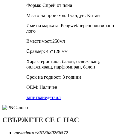
Форма: Спрей от пяна
Място на произход: Гуандун, Китай
Име на марката: Pengwei/персонализирано
лого
Вместимост:250мл
C
размер: 45*128 мм
Характеристика: балон, освежаващ,
овлажняващ, парфюмиран, балон
Срок на годност: 3 години
OEM: Наличен
запитване
детайл
СВЪРЖЕТЕ СЕ С НАС
телефон:
+8618680266572