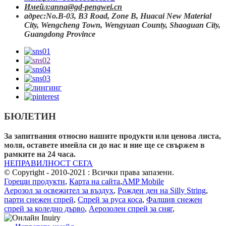
Имейл:
anna@gd-pengwei.cn
адрес:
No.B-03, B3 Road, Zone B, Huacai New Material
City, Wengcheng Town, Wengyuan County, Shaoguan City,
Guangdong Province
БЮЛЕТИН
За запитвания относно нашите продукти или ценова листа,
моля, оставете имейла си до нас и ние ще се свържем в
рамките на 24 часа.
НЕПРАВИЛНОСТ СЕГА
© Copyright - 2010-2021 : Всички права запазени.
Горещи продукти
,
Карта на сайта
,
AMP Mobile
Аерозол за освежител за въздух
,
Рожден ден на Silly String
,
парти снежен спрей
,
Спрей за руса коса
,
Фалшив снежен
спрей за коледно дърво
,
Аерозолен спрей за сняг
,